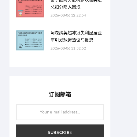
总扣分陷入困境
2026-08-06 12:22:54
阿森纳英超冲冠失利屈居亚
军引发球迷热议与反思
2026-08-06 11:32:52
订阅邮箱
Your e-mail address...
SUBSCRIBE