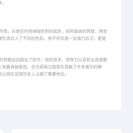
弃。
的传奇。从他在托特纳姆热刺的起步，到阿森纳的辉煌，再到
球生涯注入了不同的色彩。他不仅仅是一名强力后卫，更是
上的贡献远远超出了防守，他的技术、领导力以及职业态度都
上有着卓越表现，也为英格兰国家队贡献了许多难忘的瞬
也让他在足球历史上占据了重要地位。