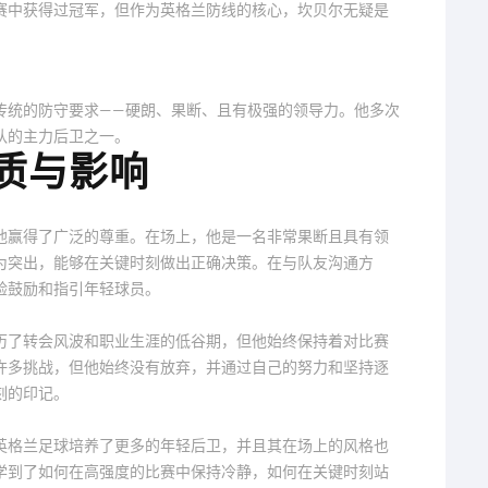
赛中获得过冠军，但作为英格兰防线的核心，坎贝尔无疑是
传统的防守要求——硬朗、果断、且有极强的领导力。他多次
队的主力后卫之一。
质与影响
他赢得了广泛的尊重。在场上，他是一名非常果断且具有领
为突出，能够在关键时刻做出正确决策。在与队友沟通方
验鼓励和指引年轻球员。
历了转会风波和职业生涯的低谷期，但他始终保持着对比赛
许多挑战，但他始终没有放弃，并通过自己的努力和坚持逐
刻的印记。
英格兰足球培养了更多的年轻后卫，并且其在场上的风格也
学到了如何在高强度的比赛中保持冷静，如何在关键时刻站