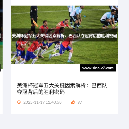
美洲杯冠军五大关键因素解析：巴西队
夺冠背后的胜利密码
2025-11-19 11:40:58
97