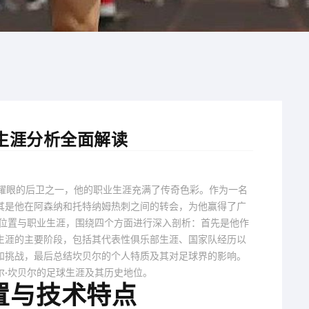
生涯分析全面解读
史上最为耀眼的后卫之一，他的职业生涯充满了传奇色彩。作为一名
其是他在阿森纳和托特纳姆热刺之间的转会，为他赢得了广
球位置与职业生涯，围绕四个方面进行深入剖析：首先是他作
生涯的主要阶段，包括其代表性俱乐部生涯、国家队经历以
和挑战，最后总结坎贝尔的个人特质及其对足球界的影响。
尔·坎贝尔的足球生涯及其历史地位。
置与技术特点