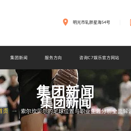
明光市轧胖星海54号
集团新闻
服务方向
咨询C7娱乐官方网站
集团新闻
首页
索尔坎贝尔的足球位置与职业生涯分析全面解