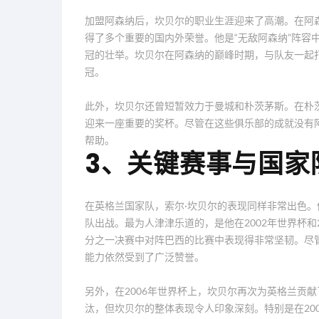
加盟阿森纳后，坎贝尔的职业生涯迎来了高潮。在阿
得了多个重要的国内外荣誉。他是“无敌阿森纳”阵容中的
冠的壮举。坎贝尔在阿森纳的巅峰时期，与队友一起
冠。
此外，坎贝尔还曾短暂效力于曼城和朴茨茅斯。在朴茨
迎来一座重要的奖杯。尽管在这些俱乐部的成就没有
帮助。
3、关键赛事与国家
在英格兰国家队，索尔·坎贝尔的表现同样非常出色。
队出战。最为人津津乐道的，是他在2002年世界杯和
分之一决赛中对阵巴西的比赛中表现得非常坚韧。尽
能力依然受到了广泛赞誉。
另外，在2006年世界杯上，坎贝尔再次为英格兰贡
汰，但坎贝尔的整体表现令人印象深刻。特别是在20