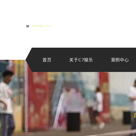
首页
关于C7娱乐
案例中心