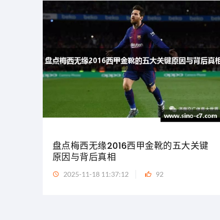
盘点梅西无缘2016西甲金靴的五大关键
原因与背后真相
2025-11-18 11:37:12
92