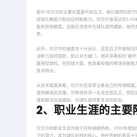
索尔·坎贝尔的主要位置是中央后卫，他以强悍的防
阅读比赛能力和站位判断能力。坎贝尔身高达到1.9
能有效地解围，还能在进攻中为球队提供威胁。他的
梦。
此外，坎贝尔的速度也十分出众，这在后卫中是相当
决断力及时回防，防止对方破门。他并非典型的“破坏
赢得控球权。在控球方面，他具备较强的带球突破能
技术特点。
从技术层面来看，坎贝尔还非常注重自己的传球精度
提供精准的支援。尽管他并非一名攻击型后卫，但在
球和脚法创造威胁，为球队提供更多进攻机会。
2、职业生涯的主要
坎贝尔的职业生涯开始于托特纳姆热刺，1992年他
卫的潜力，成为球队防线的核心。他在热刺的表现十