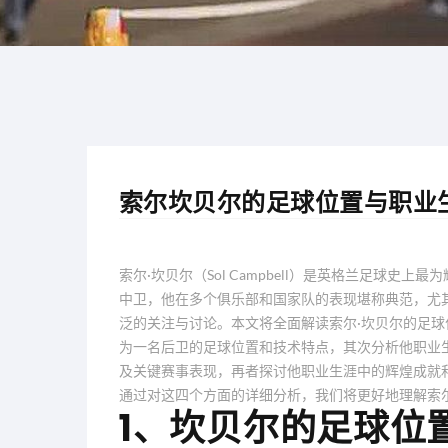
索尔坎贝尔的足球位置与职业
索尔·坎贝尔（Sol Campbell）是英格兰足球
中卫，他在多个俱乐部和国家队的表现堪称典范，尤
泛的关注与讨论。本文将全面解读索尔·坎贝尔的足
为一名后卫的足球位置和技术特点，其次分析他职业
及关键赛事表现，再者探讨他职业生涯中的辉煌成就
通过对这四个方面的详细分析，我们将更好地理解索
1、坎贝尔的足球位