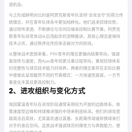
造机会。
与之形成鲜明对比的是阿贾克斯青年队坚持“全攻全守”的荷兰传
统理念，并在青年队体系中更加纯粹化。他们追求控球优势，
通过短传渗透、不断换位与空间压缩来控制比赛节奏。阿贾克
斯青年队经常发动从后场起步的流畅推进，其核心理念是保持
技术占优，通过秩序化传控来击破对方的防线。
从整体战术思想来看，PSV青年的理念更偏向结果导向，强调
直效性与速度；而Ajax青年则更注重过程导向，重视控球体系
的完整性与球员技术能力的培养。两者的理念差异在实际比赛
中使彼此呈现截然不同的节奏模式：一方快速而直接，一方节
奏变化丰富且更具控制力。
2、进攻组织与变化方式
埃因霍温青年队在进攻阶段通常采用较为开放的边路体系，依
靠速度型边锋和持球推进强的中场来制造纵深。他们的进攻思
路简洁且高效，尤其喜欢通过直塞、长距离传球或转换球来打
对手的身后空间。这类战术强调球员的爆发力与奔跑能力，使