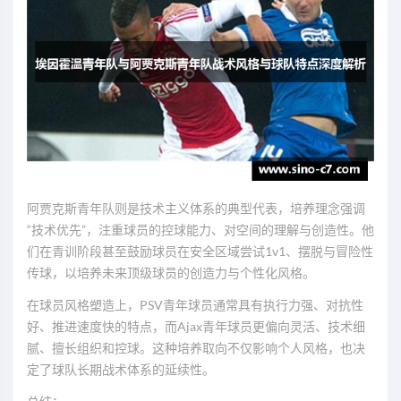
阿贾克斯青年队则是技术主义体系的典型代表，培养理念强调
“技术优先”，注重球员的控球能力、对空间的理解与创造性。他
们在青训阶段甚至鼓励球员在安全区域尝试1v1、摆脱与冒险性
传球，以培养未来顶级球员的创造力与个性化风格。
在球员风格塑造上，PSV青年球员通常具有执行力强、对抗性
好、推进速度快的特点，而Ajax青年球员更偏向灵活、技术细
腻、擅长组织和控球。这种培养取向不仅影响个人风格，也决
定了球队长期战术体系的延续性。