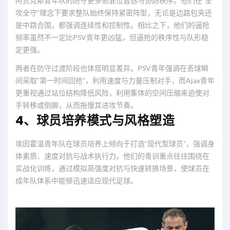
阿贾克斯青年队的防守更多依靠位置感与协防秩序。他们在“全
攻全守”理念下要求整队始终保持紧密阵型，无论是边路包夹还
是中路合围，都强调连续性和控制性。相比之下，他们的逼抢
频率虽然不一定比PSV青年更凶猛，但逼抢的秩序性与队形稳
定更强。
两者在防守过渡阶段也体现明显差异。PSV青年强调在丢球瞬
间采取“第一时间回抢”，利用速度与力量压制对手，而Ajax青年
更重视通过站位结构降低风险，利用集体的空间压缩来迫使对
手转移或倒脚，从而拖慢其进攻节奏。
4、球员培养模式与风格塑造
埃因霍温青年队在球员培养上倾向于打造“现代型球员”，强调身
体素质、速度对抗与战术执行力。他们的青训重点往往围绕在
实战化训练，通过模拟高强度对抗与快速转换场景，使球员在
成年队体系中能够迅速适应现代足球。