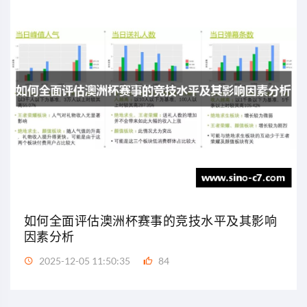
如何全面评估澳洲杯赛事的竞技水平及其影响
因素分析
2025-12-05 11:50:35
84