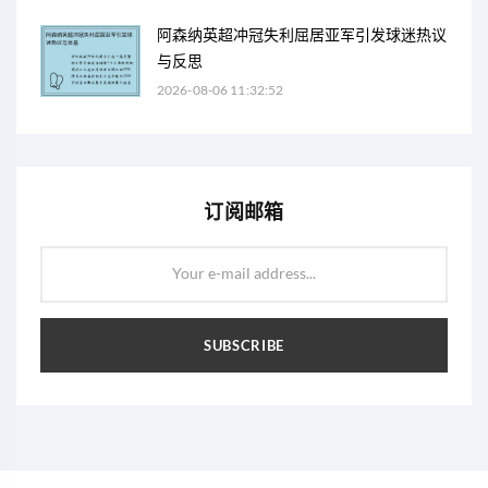
阿森纳英超冲冠失利屈居亚军引发球迷热议
与反思
2026-08-06 11:32:52
订阅邮箱
Your e-mail address...
SUBSCRIBE