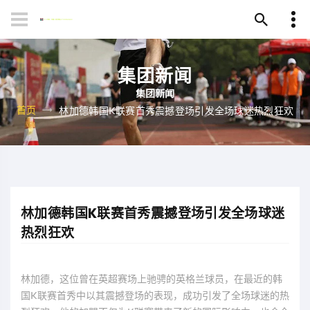
集团新闻
首页
林加德韩国K联赛首秀震撼登场引发全场球迷热烈狂欢
林加德韩国K联赛首秀震撼登场引发全场球迷
热烈狂欢
林加德，这位曾在英超赛场上驰骋的英格兰球员，在最近的韩
国K联赛首秀中以其震撼登场的表现，成功引发了全场球迷的热