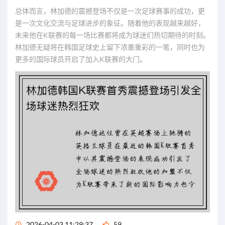
总体而言，林加德的震撼登场不仅是一次足球赛事的成功，更
是一次文化交流与足球进步的象征。随着他的表现越来越好，
未来他在K联赛的每一场比赛都将成为球迷们热切期待的时刻。
林加德无疑将在韩国足球史上留下浓墨重彩的一笔，同时也为
更多的国际球员开启了加入K联赛的大门。
2026-04-03 11:29:37
59