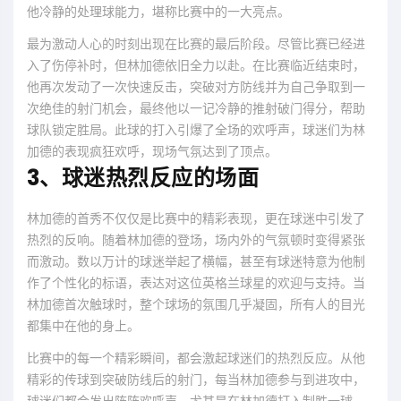
他冷静的处理球能力，堪称比赛中的一大亮点。
最为激动人心的时刻出现在比赛的最后阶段。尽管比赛已经进
入了伤停补时，但林加德依旧全力以赴。在比赛临近结束时，
他再次发动了一次快速反击，突破对方防线并为自己争取到一
次绝佳的射门机会，最终他以一记冷静的推射破门得分，帮助
球队锁定胜局。此球的打入引爆了全场的欢呼声，球迷们为林
加德的表现疯狂欢呼，现场气氛达到了顶点。
3、球迷热烈反应的场面
林加德的首秀不仅仅是比赛中的精彩表现，更在球迷中引发了
热烈的反响。随着林加德的登场，场内外的气氛顿时变得紧张
而激动。数以万计的球迷举起了横幅，甚至有球迷特意为他制
作了个性化的标语，表达对这位英格兰球星的欢迎与支持。当
林加德首次触球时，整个球场的氛围几乎凝固，所有人的目光
都集中在他的身上。
比赛中的每一个精彩瞬间，都会激起球迷们的热烈反应。从他
精彩的传球到突破防线后的射门，每当林加德参与到进攻中，
球迷们都会发出阵阵欢呼声。尤其是在林加德打入制胜一球