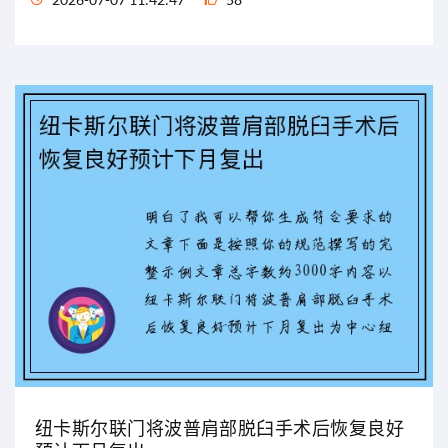
纽卡斯尔联门将波普肩部脱臼手术后恢复良好