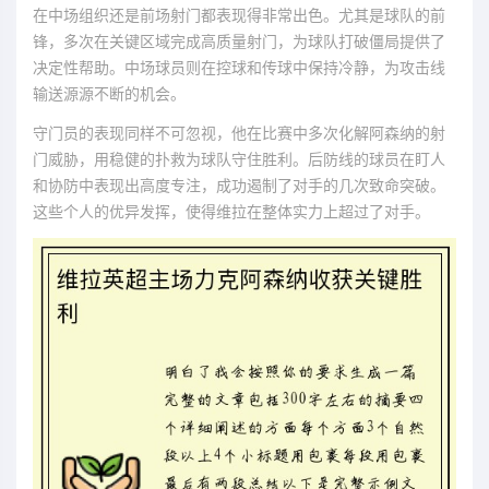
在中场组织还是前场射门都表现得非常出色。尤其是球队的前
锋，多次在关键区域完成高质量射门，为球队打破僵局提供了
决定性帮助。中场球员则在控球和传球中保持冷静，为攻击线
输送源源不断的机会。
守门员的表现同样不可忽视，他在比赛中多次化解阿森纳的射
门威胁，用稳健的扑救为球队守住胜利。后防线的球员在盯人
和协防中表现出高度专注，成功遏制了对手的几次致命突破。
这些个人的优异发挥，使得维拉在整体实力上超过了对手。