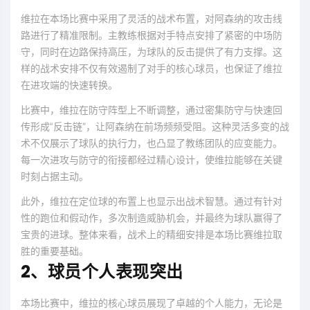
维拉在本场比赛中采用了灵活的战术布置，对阿森纳的攻击线
路进行了精准限制。主教练根据对手特点安排了紧密的中场防
守，同时在边路保持高压，为球队的反击提供了有力支撑。这
样的战术安排不仅有效遏制了对手的核心球员，也保证了维拉
在进攻端的快速转换。
比赛中，维拉在防守阵型上不断调整，通过密集防守与快速回
传形成“反击链”，让阿森纳在前场频频受阻。这种灵活多变的战
术不仅展示了球队的执行力，也凸显了教练团队的应变能力。
每一次进攻与防守的衔接都经过精心设计，使维拉能够在关键
时刻占据主动。
此外，维拉在定位球的布置上也显示出战术智慧。通过有针对
性的跑位和假动作，多次制造威胁机会，并最终为球队赢得了
宝贵的进球。整体来看，战术上的精细安排是本场比赛维拉取
胜的重要基础。
2、球员个人表现突出
本场比赛中，维拉的核心球员展现了卓越的个人能力，无论是