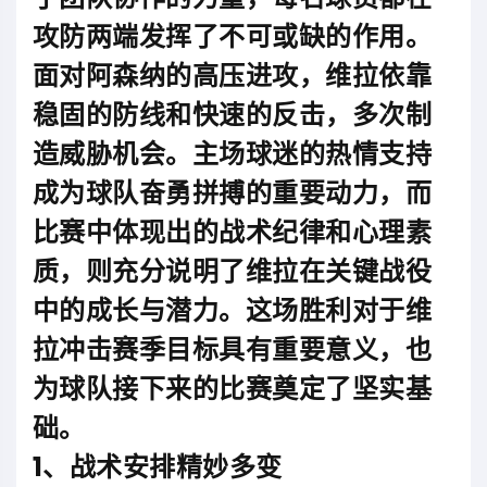
攻防两端发挥了不可或缺的作用。
面对阿森纳的高压进攻，维拉依靠
稳固的防线和快速的反击，多次制
造威胁机会。主场球迷的热情支持
成为球队奋勇拼搏的重要动力，而
比赛中体现出的战术纪律和心理素
质，则充分说明了维拉在关键战役
中的成长与潜力。这场胜利对于维
拉冲击赛季目标具有重要意义，也
为球队接下来的比赛奠定了坚实基
础。
1、战术安排精妙多变