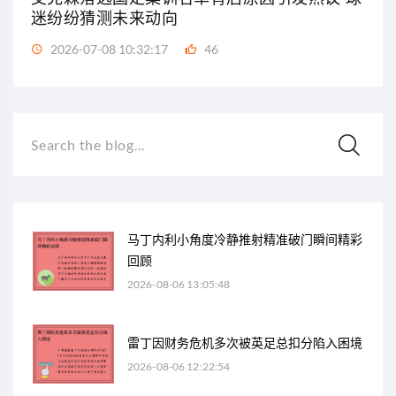
迷纷纷猜测未来动向
2026-07-08 10:32:17
46
Search the blog...
马丁内利小角度冷静推射精准破门瞬间精彩
回顾
2026-08-06 13:05:48
雷丁因财务危机多次被英足总扣分陷入困境
2026-08-06 12:22:54