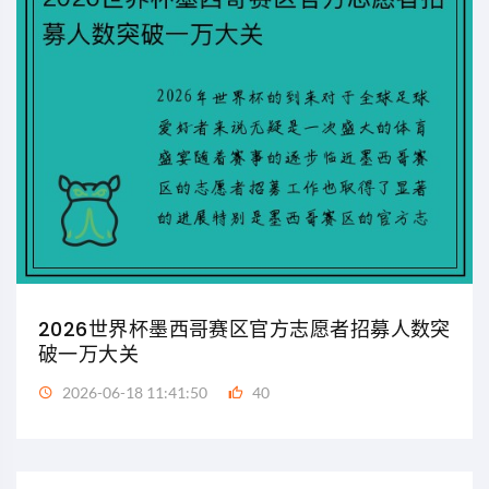
2026世界杯墨西哥赛区官方志愿者招募人数突
破一万大关
2026-06-18 11:41:50
40