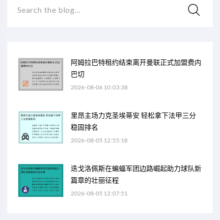
Search the blog...
阿姆拉巴特租约结束离开曼联正式加盟费内
巴切
2026-08-06 10:03:38
里昂主场力克圣埃蒂安 轻松拿下法甲三分
稳固排名
2026-08-05 12:55:18
迭戈洛佩斯在蝙蝠军团边路崛起助力球队新
篇章的壮丽征程
2026-08-05 12:07:51