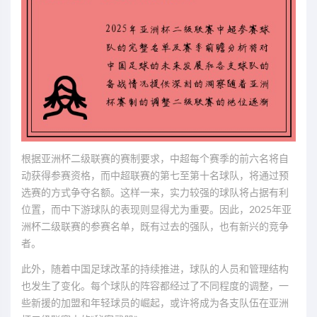
根据亚洲杯二级联赛的赛制要求，中超每个赛季的前六名将自
动获得参赛资格，而中超联赛的第七至第十名球队，将通过预
选赛的方式争夺名额。这样一来，实力较强的球队将占据有利
位置，而中下游球队的表现则显得尤为重要。因此，2025年亚
洲杯二级联赛的参赛名单，既有过去的强队，也有新兴的竞争
者。
此外，随着中国足球改革的持续推进，球队的人员和管理结构
也发生了变化。每个球队的阵容都经过了不同程度的调整，一
些新援的加盟和年轻球员的崛起，或许将成为各支队伍在亚洲