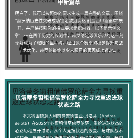
甲新篇章
明白了，我可以按照你的要求生成一篇完整的文章，围绕
“赫罗纳历史性突破成功锁定欧冠资格 创造西甲新篇章”展
开，并严格按照你的格式要求组织内容。以下是示例文
章： ---在西甲历史的长河中，赫罗纳足球俱乐部的这一刻
无疑成为了耀眼的里程碑。经过数个赛季的稳步提升与战
术优化，赫罗纳最终以令人瞩目的表现成功锁定...
贝洛蒂冬窗租借佛罗伦萨全力寻找重返进球
状态之路
本文将围绕意大利前锋安德雷亚·贝洛蒂（Andrea
Belotti）在2026年冬窗租借至佛罗伦萨，重拾进球状态的
心路历程展开讨论。从个人竞技状态的恢复、与球队战术
的契合、租借的意义及佛罗伦萨对他的需求等方面，我们