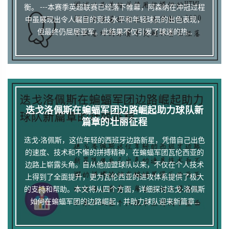
衡。 ---本赛季英超联赛已经落下帷幕，阿森纳在冲冠过程
中虽展现出令人瞩目的竞技水平和年轻球员的出色表现，
但最终仍屈居亚军。此结果不仅引发了球迷的热...
迭戈洛佩斯在蝙蝠军团边路崛起助力球队新
篇章的壮丽征程
迭戈·洛佩斯，这位年轻的西班牙边路新星，凭借自己出色
的速度、技术和不懈的拼搏精神，在蝙蝠军团瓦伦西亚的
边路上崭露头角。自从他加盟球队以来，不仅在个人技术
上得到了全面提升，更为瓦伦西亚的进攻体系提供了极大
的支持和帮助。本文将从四个方面，详细探讨迭戈·洛佩斯
如何在蝙蝠军团的边路崛起，并助力球队迎来新篇章...