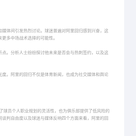
和媒体间引发热烈讨论。球迷普遍对阿里回归感到兴奋，这
来更多中场战术选择的可能性。
折点。分析人士纷纷探讨他未来是否会与热刺签约，以及这
光度。阿里的回归不仅是体育新闻，也成为社交媒体和舆论
。
现了球员个人职业规划的灵活性，也为俱乐部提供了低风险的
同谈判自由度以及球迷与媒体反响四个方面来看，阿里的回