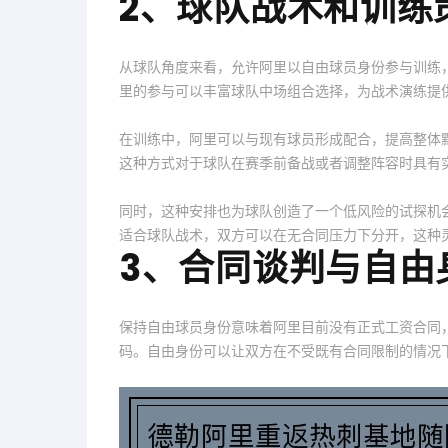
2、球队战术和训练
从球队角度来看，允许阿里以自由球员身份参与训练
里的参与可以丰富球队中场组合选择，为战术演练提
在训练中，阿里可以与现有球员形成配合，提高整体
这种方式对于球队在赛季前备战或者调整阵容时具有
同时，这种安排也为球队创造了一个低风险的试探机
适合球队战术，双方可以在无合同压力下分开，这种
3、合同谈判与自由
保持自由球员身份意味着阿里目前没有正式工资合同
码。自由身份可以让双方在不受既有合同限制的情况