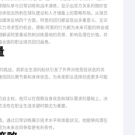
够随队参与日常训练和战术演练，显示出双方关系的微妙变
也体现出热刺在球队建设和人才储备上的策略布局。从球员
和媒体反响四个方面，阿里的回归都呈现出多重意义。无论
实力寻求签约机会，德勒·阿里的行为都为未来可能的转会或
细解读阿里重返热刺训练基地的背景、影响及潜在价值，并
幅全面的职业球员回归画卷。
量
部的挑战，其职业生涯的起伏引发了外界对他竞技状态的关
速找回比赛节奏和身体状态，为未来职业选择创造更多可能
的自主权，他可以在观察自身状态和球队需求的基础上，决
灵活性在职业生涯关键时期尤为重要。
值。通过日常训练展示技术水平和体能状况，他能够向潜在
而为未来合同争取更有利条件。