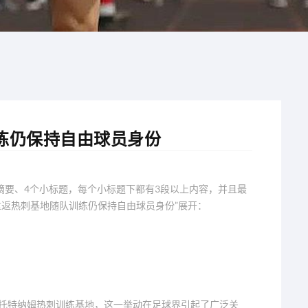
练仍保持自由球员身份
摘要、4个小标题，每个小标题下都有3段以上内容，并且最
重返热刺基地随队训练仍保持自由球员身份”展开：
返托特纳姆热刺训练基地，这一举动在足球界引起了广泛关