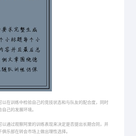
可以在训练中检验自己的竞技状态和与队友的配合度，同时
合自己的发展环境。
可以通过观察阿里的训练表现来决定是否提出长期合同，并
于俱乐部在转会市场上做出理性选择。