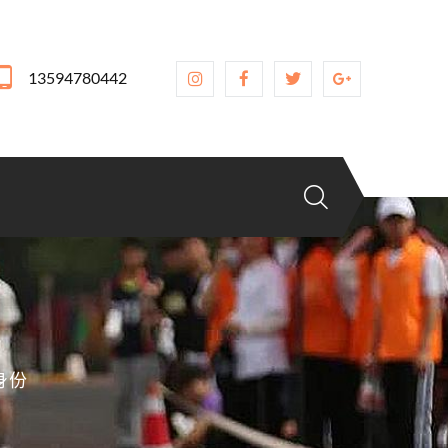
13594780442
身份