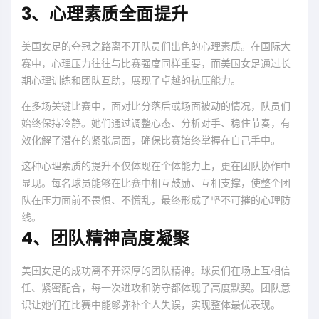
3、心理素质全面提升
美国女足的夺冠之路离不开队员们出色的心理素质。在国际大
赛中，心理压力往往与比赛强度同样重要，而美国女足通过长
期心理训练和团队互助，展现了卓越的抗压能力。
在多场关键比赛中，面对比分落后或场面被动的情况，队员们
始终保持冷静。她们通过调整心态、分析对手、稳住节奏，有
效化解了潜在的紧张局面，确保比赛始终掌握在自己手中。
这种心理素质的提升不仅体现在个体能力上，更在团队协作中
显现。每名球员能够在比赛中相互鼓励、互相支撑，使整个团
队在压力面前不畏惧、不慌乱，最终形成了坚不可摧的心理防
线。
4、团队精神高度凝聚
美国女足的成功离不开深厚的团队精神。球员们在场上互相信
任、紧密配合，每一次进攻和防守都体现了高度默契。团队意
识让她们在比赛中能够弥补个人失误，实现整体最优表现。