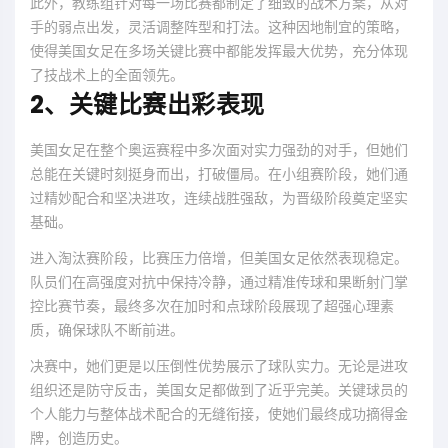
此外，教练组针对每一场比赛都制定了细致的战术方案，从对
手的弱点出发，灵活调整阵型和打法。这种因地制宜的策略，
使得美国女足在多场关键比赛中都能发挥最大优势，充分体现
了技战术上的全面领先。
2、关键比赛出彩表现
美国女足在整个奥运赛程中多次面对实力强劲的对手，但她们
总能在关键时刻挺身而出，打破僵局。在小组赛阶段，她们通
过精妙配合和坚决进攻，连续战胜强敌，为晋级阶段奠定坚实
基础。
进入淘汰赛阶段，比赛压力倍增，但美国女足依然表现稳定。
队员们在高强度对抗中保持冷静，通过精准传球和果断射门掌
控比赛节奏，最终多次在加时和点球阶段展现了超强心理素
质，确保球队不断前进。
决赛中，她们更是以压倒性优势展示了球队实力。无论是进攻
组织还是防守反击，美国女足都做到了近乎完美。关键球员的
个人能力与整体战术配合的无缝衔接，使她们最终成功摘得金
牌，创造历史。