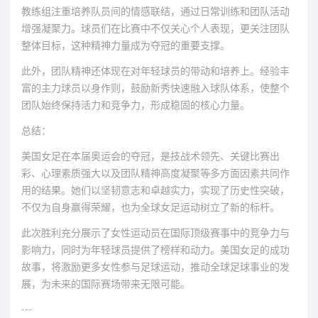
教练组注重培养队员间的情感联结，通过日常训练和团队活动
增强凝聚力。球员们在比赛中不仅关心个人表现，更关注团队
整体目标，这种精神力量成为夺冠的重要支撑。
此外，团队精神还体现在对年轻球员的带动和培养上。经验丰
富的主力球员以身作则，鼓励新秀快速融入球队体系，使整个
团队始终保持活力和竞争力，形成稳固的核心力量。
总结：
美国女足在本届奥运会的夺冠，是技战术领先、关键比赛出
彩、心理素质强大以及团队精神高度凝聚等多方面因素共同作
用的结果。她们以坚韧意志和卓越实力，实现了历史性突破，
不仅为自身赢得荣耀，也为全球女足运动树立了新的标杆。
此次胜利充分展示了女性运动员在国际顶级赛事中的竞争力与
影响力，同时为年轻球员提供了榜样和动力。美国女足的成功
故事，将激励更多女性参与足球运动，推动全球足球事业的发
展，为未来的国际赛场带来无限可能。
---