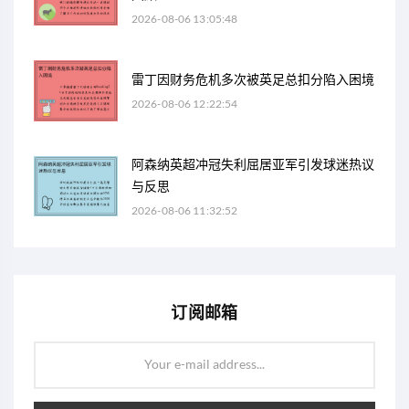
2026-08-06 13:05:48
雷丁因财务危机多次被英足总扣分陷入困境
2026-08-06 12:22:54
阿森纳英超冲冠失利屈居亚军引发球迷热议
与反思
2026-08-06 11:32:52
订阅邮箱
Your e-mail address...