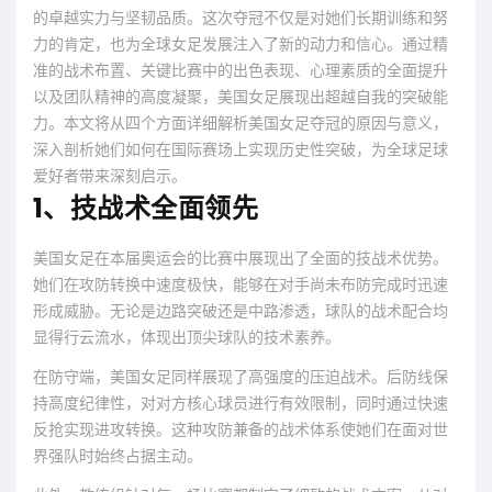
的卓越实力与坚韧品质。这次夺冠不仅是对她们长期训练和努
力的肯定，也为全球女足发展注入了新的动力和信心。通过精
准的战术布置、关键比赛中的出色表现、心理素质的全面提升
以及团队精神的高度凝聚，美国女足展现出超越自我的突破能
力。本文将从四个方面详细解析美国女足夺冠的原因与意义，
深入剖析她们如何在国际赛场上实现历史性突破，为全球足球
爱好者带来深刻启示。
1、技战术全面领先
美国女足在本届奥运会的比赛中展现出了全面的技战术优势。
她们在攻防转换中速度极快，能够在对手尚未布防完成时迅速
形成威胁。无论是边路突破还是中路渗透，球队的战术配合均
显得行云流水，体现出顶尖球队的技术素养。
在防守端，美国女足同样展现了高强度的压迫战术。后防线保
持高度纪律性，对对方核心球员进行有效限制，同时通过快速
反抢实现进攻转换。这种攻防兼备的战术体系使她们在面对世
界强队时始终占据主动。