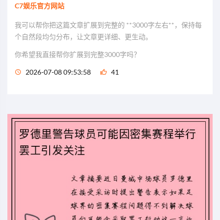
C7娱乐官方网站
我可以帮你把这篇文章扩展到完整的 **3000字左右**，保持每
个自然段均匀分布，让文章更详细、更生动。
你希望我直接帮你扩展到完整3000字吗？
2026-07-08 09:53:58
41