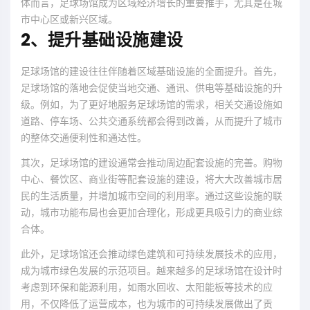
体而言，足球场馆成为区域经济增长的重要推手，尤其是在城
市中心区或新兴区域。
2、提升基础设施建设
足球场馆的建设往往伴随着区域基础设施的全面提升。首先，
足球场馆的落地会促使当地交通、通讯、供电等基础设施的升
级。例如，为了更好地服务足球场馆的需求，相关交通设施如
道路、停车场、公共交通系统都会得到改善，从而提升了城市
的整体交通便利性和通达性。
其次，足球场馆的建设通常会推动周边配套设施的完善。购物
中心、餐饮区、商业街等配套设施的建设，将大大改善城市居
民的生活质量，并增加城市空间的利用率。通过这些设施的联
动，城市功能布局也会更加合理化，形成更具吸引力的商业综
合体。
此外，足球场馆还会推动绿色建筑和可持续发展技术的应用，
成为城市绿色发展的示范项目。越来越多的足球场馆在设计时
考虑到环保和能源利用，如雨水回收、太阳能板等技术的应
用，不仅降低了运营成本，也为城市的可持续发展做出了贡