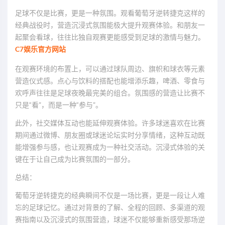
足球不仅是比赛，更是一种氛围。观看葡萄牙逆转捷克这样的
经典战役时，营造沉浸式氛围能极大提升观赛体验。和朋友一
起聚会看球，往往比独自观赛更能感受到足球的激情与魅力。
C7娱乐官方网站
在观赛环境的布置上，可以通过球队周边、旗帜和球衣等元素
营造仪式感。点心与饮料的搭配也能增添乐趣，啤酒、零食与
欢呼声往往是足球夜晚最完美的组合。氛围感的营造让比赛不
只是“看”，而是一种“参与”。
此外，社交媒体互动也能延伸观赛体验。许多球迷喜欢在比赛
期间通过微博、朋友圈或球迷论坛实时分享情绪，这种互动既
能增强参与感，也让观赛成为一种社交活动。沉浸式体验的关
键在于让自己成为比赛氛围的一部分。
总结：
葡萄牙逆转捷克的经典瞬间不仅是一场比赛，更是一段让人难
忘的足球记忆。通过对背景的了解、全程的回顾、多渠道的观
赛指南以及沉浸式的氛围营造，球迷不仅能够重新感受那场逆