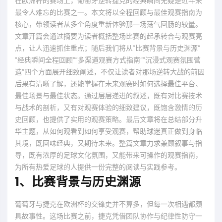
在欧洲杯的赛场上，葡萄牙逆转捷克的经典瞬间无疑是近年来
最令人难忘的比赛之一。本文将以全程回顾与最佳观赛指南为
核心，带领读者从多个角度重新体验那一场荡气回肠的较量。
文章开篇会通过摘要为读者概括整场比赛的起承转合与观赛亮
点，让人迅速抓住重点；随后我们将从“比赛背景与历史渊源”
“经典瞬间全程回顾”“多渠道观赛方式指南”“沉浸式观赛氛围营
造”四个方面展开细致阐述，不仅让读者对那场逆转大战的前因
后果有清晰了解，还能掌握在未来观赛时如何选择最佳平台、
最佳场景与最佳状态。通过层层递进的叙述，既有对比赛技术
与战术的剖析，又有对观赛体验的细致建议，既饱含激情的历
史回顾，也提供了实用的观赛策略。最后文章将在总结部分升
华主题，从如何观看到如何享受观赛，帮助球迷真正做到身临
其境，既回味经典，又期待未来。整篇文章力求兼顾叙事与指
导，既有浓厚的足球文化氛围，又能带来可操作的观赛指南，
为所有热爱足球的人提供一份完整的阅读与实践参考。
1、比赛背景与历史渊源
葡萄牙与捷克在欧洲杯的交锋史并不算多，但每一次相遇都颇
具故事性。这场比赛之前，捷克凭借团队协作与纪律性防守一