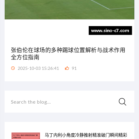
张伯伦在球场的多种踢球位置解析与战术作用
全方位指南
2025-10-03 15:26:41
91
Search the blog...
马丁内利小角度冷静推射精准破门瞬间精彩