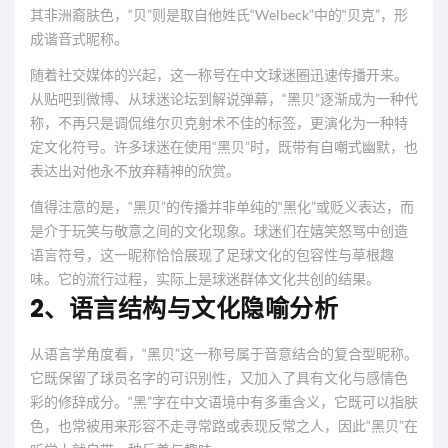
其非洲裔肤色，“贝”则是取自他姓氏“Welbeck”中的“贝克”，形
成谐音式昵称。
随着社交媒体的兴起，这一称号在中文球迷圈迅速传播开来。
从贴吧到微博、从球迷论坛到解说弹幕，“黑贝”逐渐成为一种代
称，不再只是调侃维尔贝克射术不佳的标签，更演化为一种特
定文化符号。许多球迷在使用“黑贝”时，既带有自嘲式幽默，也
表达出对他永不放弃精神的欣赏。
值得注意的是，“黑贝”的传播并非单纯的“黑化”或贬义表达，而
是介于玩笑与敬意之间的文化现象。球迷们在嬉笑怒骂中创造
语言符号，这一昵称恰恰展现了足球文化的包容性与草根趣
味。它的流行过程，实际上是球迷群体文化共创的结果。
2、语言结构与文化隐喻分析
从语言学角度看，“黑贝”这一称号属于音意结合的复合型昵称。
它既保留了球员名字的可识别性，又加入了具有文化与感情色
彩的修辞成分。“黑”字在中文语境中有多重含义，它既可以指肤
色，也常被用来形容不走寻常路或表现反常之人，因此“黑贝”在