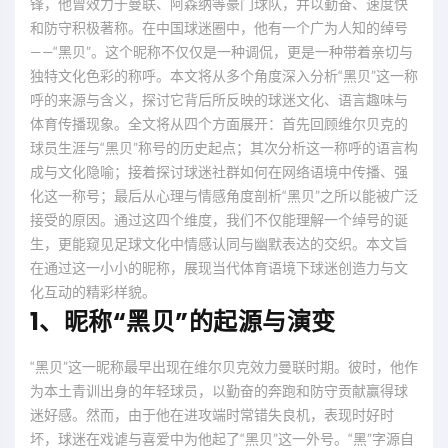
锋，他曾效力于曼联、阿森纳等豪门球队，并以勤奋、速度快
和防守积极著称。在中国球迷圈中，他有一个广为人知的绰号
——“黑贝”。这个昵称不仅仅是一种调侃，更是一种带着亲切与
独特文化色彩的称呼。本文将从多个角度深入分析“黑贝”这一称
呼的来源与含义，探讨它背后所反映的球迷文化、语言趣味与
体育传播现象。全文将从四个方面展开：首先回顾维尔贝克的
球员生涯与“黑贝”称号的历史起点；其次分析这一称呼的语言构
成与文化隐喻；接着探讨球迷社群如何在网络语境中传播、强
化这一称号；最后从心理与情感角度剖析“黑贝”之所以能被广泛
接受的原因。通过这四个维度，我们不仅能理解一个绰号的诞
生，更能窥见足球文化中情感认同与幽默表达的交织。本文旨
在通过这一小小的昵称，展现当代体育语境下球迷创造力与文
化互动的精彩样貌。
1、昵称“黑贝”的起源与演变
“黑贝”这一昵称最早出现在维尔贝克效力曼联时期。彼时，他作
为本土青训出身的年轻球员，以勤奋的奔跑和防守贡献赢得球
迷好感。然而，由于他在进攻端时常错失良机，表现时好时
坏，球迷在戏谑与喜爱中为他起了“黑贝”这一外号。“黑”字源自