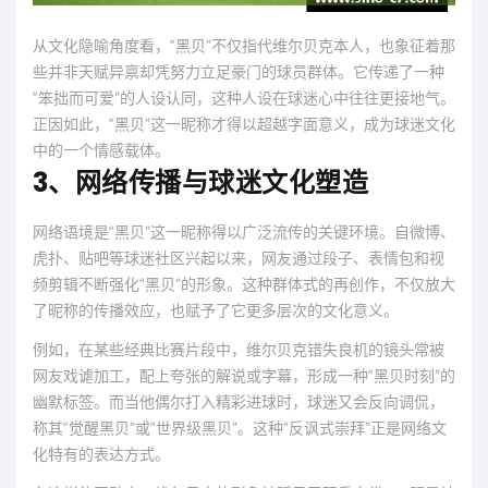
从文化隐喻角度看，“黑贝”不仅指代维尔贝克本人，也象征着那
些并非天赋异禀却凭努力立足豪门的球员群体。它传递了一种
“笨拙而可爱”的人设认同，这种人设在球迷心中往往更接地气。
正因如此，“黑贝”这一昵称才得以超越字面意义，成为球迷文化
中的一个情感载体。
3、网络传播与球迷文化塑造
网络语境是“黑贝”这一昵称得以广泛流传的关键环境。自微博、
虎扑、贴吧等球迷社区兴起以来，网友通过段子、表情包和视
频剪辑不断强化“黑贝”的形象。这种群体式的再创作，不仅放大
了昵称的传播效应，也赋予了它更多层次的文化意义。
例如，在某些经典比赛片段中，维尔贝克错失良机的镜头常被
网友戏谑加工，配上夸张的解说或字幕，形成一种“黑贝时刻”的
幽默标签。而当他偶尔打入精彩进球时，球迷又会反向调侃，
称其“觉醒黑贝”或“世界级黑贝”。这种“反讽式崇拜”正是网络文
化特有的表达方式。