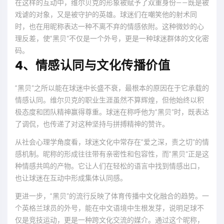
在这样的互动中，维尔贝克的形象被赋予了双重身份——既是被
戏谑的对象，又是被守护的英雄。球迷们在嘲笑他的射术同
时，也在用昵称表达一种不离不弃的情感依附。这种微妙的心
理反差，使“黑贝”不仅是一个外号，更是一种球迷群体的文化密
码。
4、情感认同与文化传播价值
“黑贝”之所以能在球迷中长盛不衰，最根本的原因在于它承载的
情感认同。维尔贝克的职业生涯虽然不算辉煌，但他始终以积
极态度和团队精神赢得尊重。球迷在称呼他为“黑贝”时，既表达
了调侃，也传递了对这种坚持与拼搏精神的赞许。
从社会心理学角度看，球迷文化中常存在“爱之深，责之切”的情
感机制。昵称的形成往往带有亲密性和包容性，而“黑贝”正是这
种情感共鸣的产物。它让人们在轻松的语言中找到情感出口，
也让球迷在互动中形成集体认同感。
更进一步，“黑贝”的流行反映了体育传播中文化融合的趋势。一
个英格兰球员的外号，能在中文语境中生根发芽，说明足球不
仅是竞技运动，更是一种跨文化交流的媒介。通过这个昵称，