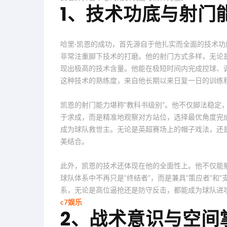
1、技术功底与射门
哈里·凯恩的成功，首先源自于他扎实而全面的技术
非常注重脚下技术的打磨。他的射门方式多样，无论
现出极高的技术含量。他能在极短时间内完成控球、
这种技术的熟练度，来自他长期以来日复一日的训练
凯恩的射门能力堪称“教科书级别”。他不仅脚法稳定
于求成，而是精准地观察对方站位，选择最优角度完
成为球队救世主。无论是英超赛场上的帽子戏法，还
美结合。
此外，凯恩的技术还体现在他的全面性上。他不仅能
球队体系中不再只是“终结者”，而是兼具“策应者”和
系，无论是高位逼抢还是防守反击，都能成为球队进
c7娱乐
2、战术意识与空间