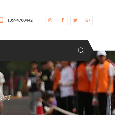
13594780442
级射手