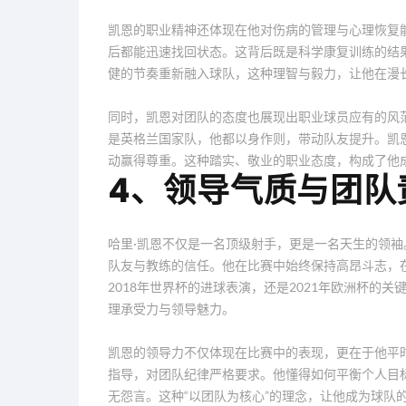
凯恩的职业精神还体现在他对伤病的管理与心理恢复
后都能迅速找回状态。这背后既是科学康复训练的结
健的节奏重新融入球队，这种理智与毅力，让他在漫
同时，凯恩对团队的态度也展现出职业球员应有的风
是英格兰国家队，他都以身作则，带动队友提升。凯恩
动赢得尊重。这种踏实、敬业的职业态度，构成了他
4、领导气质与团队
哈里·凯恩不仅是一名顶级射手，更是一名天生的领
队友与教练的信任。他在比赛中始终保持高昂斗志，
2018年世界杯的进球表演，还是2021年欧洲杯的
理承受力与领导魅力。
凯恩的领导力不仅体现在比赛中的表现，更在于他平
指导，对团队纪律严格要求。他懂得如何平衡个人目
无怨言。这种“以团队为核心”的理念，让他成为球队