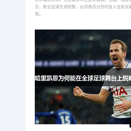
示，职业足球生涯短暂，必须用百分百的投入去延长
现。