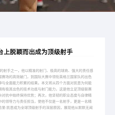
台上脱颖而出成为顶级射手
代表性的射手之一，他以精准的射门、极高的球商、强大的责任感
超赛场的高效破门，到国际大赛中领衔英格兰国家队的出色
神与全面能力积累的结果。本文将从四个方面对凯恩为何能
拥有极其出色的技术功底与射门能力，这是他立足顶级联赛
杂对抗中始终保持优势；再次，他坚韧的职业态度与自律精
中的领导力与责任担当，使他不仅是一名射手，更是一名精
哈里·凯恩成为全球顶级射手的深层原因，展现他从默默无闻