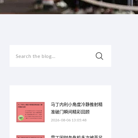
Search the blog...
马丁内利小角度冷静推射精
准破门瞬间精彩回顾
2026-08-06 13:05:48
雷丁因财务危机多次被英足