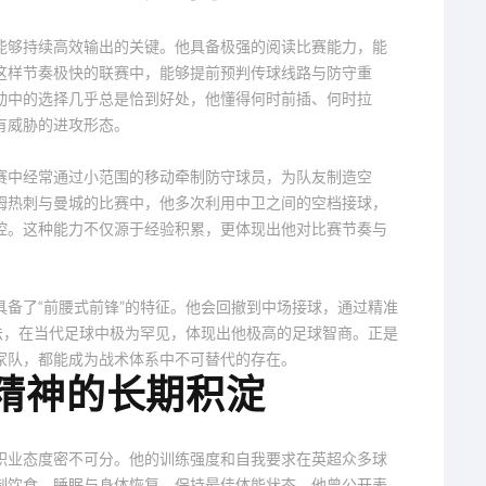
能够持续高效输出的关键。他具备极强的阅读比赛能力，能
这样节奏极快的联赛中，能够提前预判传球线路与防守重
动中的选择几乎总是恰到好处，他懂得何时前插、何时拉
有威胁的进攻形态。
赛中经常通过小范围的移动牵制防守球员，为队友制造空
姆热刺与曼城的比赛中，他多次利用中卫之间的空档接球，
控。这种能力不仅源于经验积累，更体现出他对比赛节奏与
备了“前腰式前锋”的特征。他会回撤到中场接球，通过精准
法，在当代足球中极为罕见，体现出他极高的足球智商。正是
家队，都能成为战术体系中不可替代的存在。
精神的长期积淀
职业态度密不可分。他的训练强度和自我要求在英超众多球
制饮食、睡眠与身体恢复，保持最佳体能状态。他曾公开表