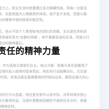
能力上。职业生涯中他遭遇过多次脚踝伤病，但每一次复出
果，也是他强大心理素质的体现。他不急于求成，而是以稳
长的赛季中保持极高的稳定性。
范。他从不因个人荣誉影响对团队的贡献，无论是在热刺还
常被形容为“安静的领袖”，他不需要高调的言语，而是以行
成功的精神基石。
责任的精神力量
袖。作为英格兰国家队队长，他以冷静、稳重与责任感赢得了
在球队陷入困境时挺身而出，用实际行动鼓舞全队。无论是
关键时刻，凯恩总能在最需要他的时候站出来，展现出强大的心
时的行为与态度。他在更衣室中以身作则，对年轻球员悉心
标与集体利益，当球队需要他回撤防守或担任支点时，他毫
的精神支柱。