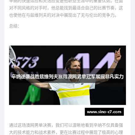
辛纳的快速适应和灵活应变是他职业生涯中的重要优势。在面
对不同风格的对手时，他总能找到最适合自己的比赛节奏，这
也使他在与兹维列夫的对决中展现出了无与伦比的竞争力。
总结：
通过这场澳网男单决赛，我们可以清晰地看到辛纳不仅具备强
大的技术能力和战术素养，更在比赛过程中展现了极高的心理