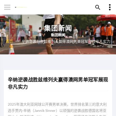
集团新闻
首页
辛纳逆袭战胜兹维列夫赢得澳网男单冠军展现非凡实力
辛纳逆袭战胜兹维列夫赢得澳网男单冠军展现
非凡实力
2025年澳大利亚网球公开赛男单决赛，世界排名第三的意大利
选手贾内·辛纳（Jannik Sinner）以顽强的逆袭战胜德国名将亚