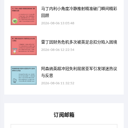
马丁内利小角度冷静推射精准破门瞬间精彩
回顾
2026-08-06 13:05:48
雷丁因财务危机多次被英足总扣分陷入困境
2026-08-06 12:22:54
阿森纳英超冲冠失利屈居亚军引发球迷热议
与反思
2026-08-06 11:32:52
订阅邮箱