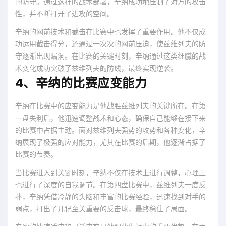
的防守。通过这样的战术部署，辛纳成功地压制了对方的攻击
性，并不断打开了进攻的空间。
辛纳的网前技术和截击在比赛中也发挥了重要作用。他不仅成
功运用截击得分，还通过一次次的网前压迫，使兹维列夫的防
守逐渐出现漏洞。在比赛的关键时刻，辛纳通过这类细腻的战
术变化成功突破了兹维列夫的防线，最终实现逆袭。
4、辛纳的比赛应变能力
辛纳在比赛中的应变能力是他战胜兹维列夫的关键所在。在第
一盘失利后，他迅速调整战术和心态，确保自己能够在接下来
的比赛中占据主动。面对兹维列夫强势的攻势和各种变化，辛
纳展现了极强的应对能力，尤其在比赛的后期，他逐渐占据了
比赛的节奏。
当比赛进入到关键时刻，辛纳不仅在技术上进行调整，心理上
也进行了深度的自我调节。在第四盘比赛中，兹维列夫一度反
扑，辛纳凭借冷静的头脑和丰富的比赛经验，迅速找到对手的
弱点，打出了几记至关重要的反击球，最终稳住了局面。