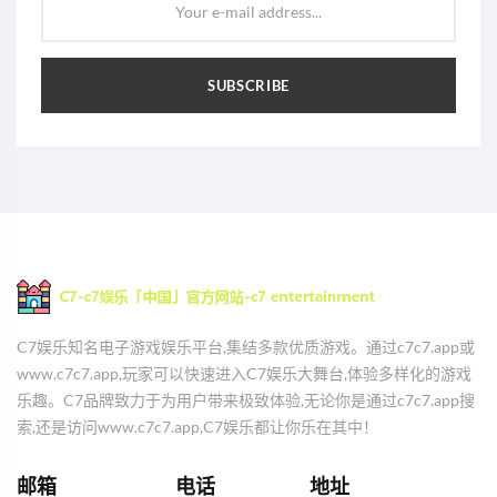
Your e-mail address...
SUBSCRIBE
C7娱乐知名电子游戏娱乐平台,集结多款优质游戏。通过c7c7.app或
www.c7c7.app,玩家可以快速进入C7娱乐大舞台,体验多样化的游戏
乐趣。C7品牌致力于为用户带来极致体验,无论你是通过c7c7.app搜
索,还是访问www.c7c7.app,C7娱乐都让你乐在其中！
邮箱
电话
地址