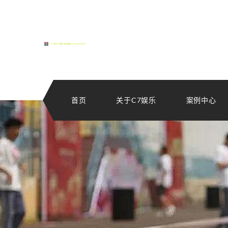
首页
关于C7娱乐
案例中心