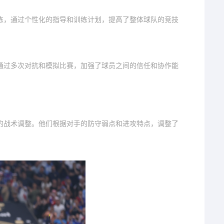
练，通过个性化的指导和训练计划，提高了整体球队的竞技
通过多次对抗和模拟比赛，加强了球员之间的信任和协作能
的战术调整。他们根据对手的防守弱点和进攻特点，调整了