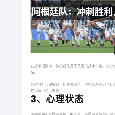
在战术调整中，教练组采用了灵活的战术布置，充分
性。
通过分析和研究对手的录像资料，阿根廷队制定了针
在比赛中的高效执行。
3、心理状态
冲刺胜利不仅需要身体上的准备，还需要良好的心理