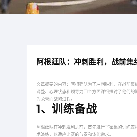
阿根廷队：冲刺胜利，战前集
文章摘要的内容：阿根廷队为了冲刺胜利，在战前集
调整、心理状态和领导力四个方面详细探讨了他们的
为荣誉而战的过程。
1、训练备战
阿根廷队在冲刺胜利之前，首先进行了密集的训练安
术演练，以适应比赛的节奏和体能需求。