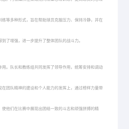
训练等多种形式，旨在帮助球员克服压力、保持冷静，并在
得到了增强，进一步提升了整体团队的战斗力。
作用。队长和教练组共同发挥了领导作用，统筹安排和调动
现在团队精神的建设和个人能力的发挥上，通过榜样力量带
，使他们在比赛中展现出团结一致的斗志和顽强拼搏的精