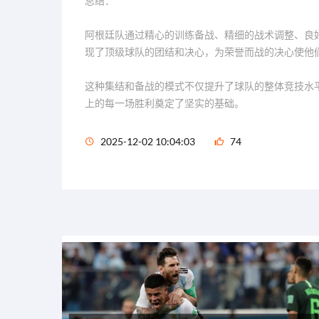
总结：
阿根廷队通过精心的训练备战、精细的战术调整、良
现了顶级球队的团结和决心，为荣誉而战的决心使他
这种集结和备战的模式不仅提升了球队的整体竞技水
上的每一场胜利奠定了坚实的基础。
2025-12-02 10:04:03
74