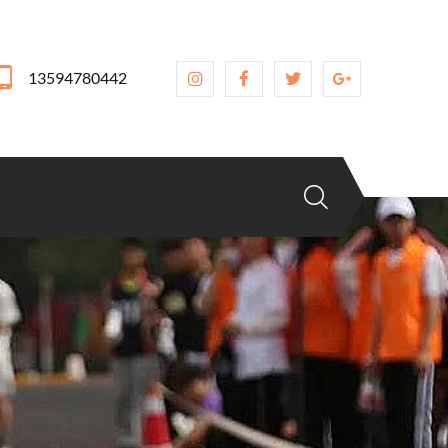
13594780442