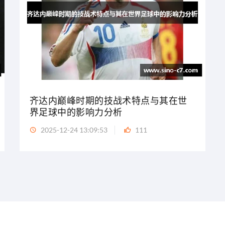
齐达内巅峰时期的技战术特点与其在世
界足球中的影响力分析
2025-12-24 13:09:53
111