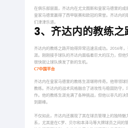
在俱乐部层面，齐达内在尤文图斯和皇家马德里的成
皇家马德里赢得了西甲联赛和欧冠的荣誉。齐达内的
们津津乐道。
3、齐达内的教练之
齐达内的教练之路开始得异常迅速且成功。2016年
涯。刚刚接手球队的齐达内面临着巨大的压力，但他
很快就让球队焕发了新的生机。
C7中国平台
齐达内在皇家马德里的教练生涯堪称传奇。他带领球
教练。齐达内的战术风格融合了进攻性与稳固防守，
作。他的教练生涯充满了各种挑战，但他以非凡的决
到巅峰。
不仅如此，齐达内还展现了其在球员管理上的独特魅
系，尤其是在C罗、贝尔和本泽马等大牌球员之间的