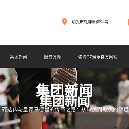
明光市轧胖星海54号
集团新闻
服务方向
咨询C7娱乐官方网站
集团新闻
齐达内与皇家马德里的传奇之路：从球员到教练的辉煌