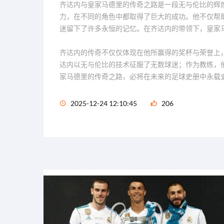
齐达内与皇家马德里的传奇之路是一段无与伦比的辉
力，在不同的角色中都取得了巨大的成功。他不仅帮
迷留下了许多永恒的记忆。在齐达内的带领下，皇家
齐达内的传奇不仅仅体现在他所赢得的奖杯与荣誉上
达内以无与伦比的技术征服了无数球迷；作为教练，
家马德里的传奇之路，必将在未来的足球史册中永载
2025-12-24 12:10:45
206