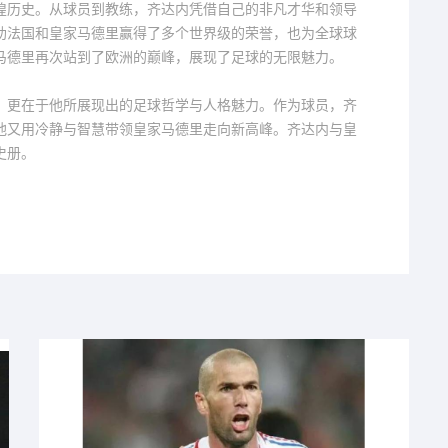
煌历史。从球员到教练，齐达内凭借自己的非凡才华和领导
助法国和皇家马德里赢得了多个世界级的荣誉，也为全球球
马德里再次站到了欧洲的巅峰，展现了足球的无限魅力。
，更在于他所展现出的足球哲学与人格魅力。作为球员，齐
他又用冷静与智慧带领皇家马德里走向新高峰。齐达内与皇
史册。