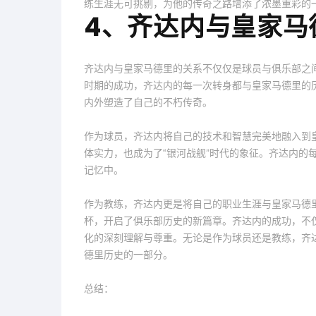
练生涯无可挑剔，为他的传奇之路增添了浓墨重彩的
4、齐达内与皇家马
齐达内与皇家马德里的关系不仅仅是球员与俱乐部之
时期的成功，齐达内的每一次转身都与皇家马德里的
内外塑造了自己的不朽传奇。
作为球员，齐达内将自己的技术和智慧完美地融入到
体实力，也成为了“银河战舰”时代的象征。齐达内的
记忆中。
作为教练，齐达内更是将自己的职业生涯与皇家马德
杯，开启了俱乐部历史的新篇章。齐达内的成功，不
化的深刻理解与尊重。无论是作为球员还是教练，齐
德里历史的一部分。
总结：