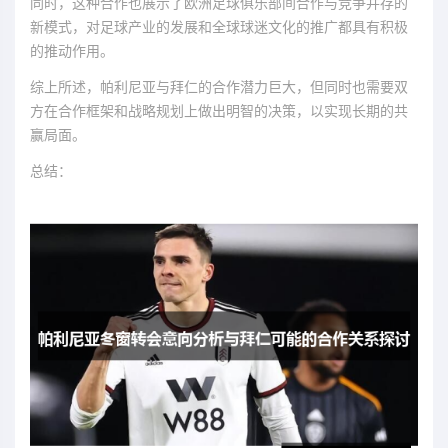
同时，这种合作也展示了欧洲足球俱乐部间合作与竞争并存的
新模式，对足球产业的发展和全球球迷文化的推广都具有积极
的推动作用。
综上所述，帕利尼亚与拜仁的合作潜力巨大，但同时也需要双
方在合作框架和战略规划上做出明智的决策，以实现长期的共
赢局面。
总结：