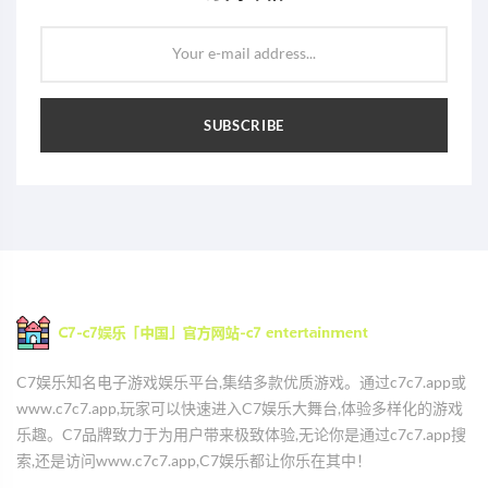
Your e-mail address...
SUBSCRIBE
C7娱乐知名电子游戏娱乐平台,集结多款优质游戏。通过c7c7.app或
www.c7c7.app,玩家可以快速进入C7娱乐大舞台,体验多样化的游戏
乐趣。C7品牌致力于为用户带来极致体验,无论你是通过c7c7.app搜
索,还是访问www.c7c7.app,C7娱乐都让你乐在其中！