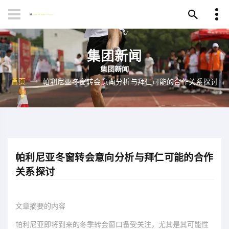
集团新闻
首页
帕利尼亚冬窗转会意向分析与拜仁可能的合作关系探讨
帕利尼亚冬窗转会意向分析与拜仁可能的合作
关系探讨
文章摘要的内容
帕利尼亚即将到来的冬季转会窗口备受关注，尤其是其可能性