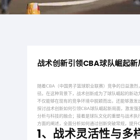
战术创新引领CBA球队崛起新
随着CBA（中国男子篮球职业联赛）竞争的日益激
径。在这种背景下，战术创新成为了球队崛起的新动
不仅能够在现有的竞争环境中脱颖而出，还能够激发
探讨战术创新如何引领CBA球队崛起新局面，激发
分析与科技的融合；接着是球队文化的重塑与战术执
方面的阐述，全面分析如何通过创新突破常规，提升C
1、战术灵活性与多