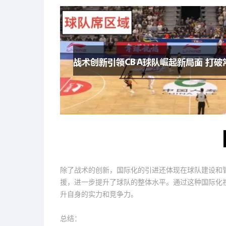
除了战术的创新，国际化的引进还体现在球队建设和
援，进一步提升了球队的整体水平。通过这种国际化
升自身的实力和竞争力。
总结：