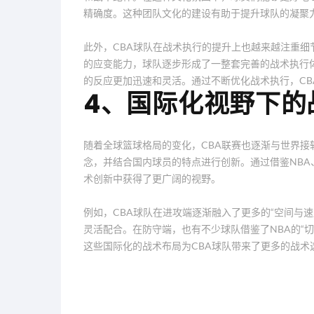
精确度。这种团队文化的建设有助于提升球队的凝聚
此外，CBA球队在战术执行的提升上也越来越注重
的应变能力，球队逐步形成了一整套完善的战术执行
的反应更加迅速和灵活。通过不断优化战术执行，C
4、国际化视野下的
随着全球篮球格局的变化，CBA联赛也逐渐与世界接
念，并结合国内球员的特点进行创新。通过借鉴NBA
术创新中获得了更广阔的视野。
例如，CBA球队在进攻端逐渐融入了更多的“空间与
灵活配合。在防守端，也有不少球队借鉴了NBA的“
这些国际化的战术布局为CBA球队带来了更多的战术