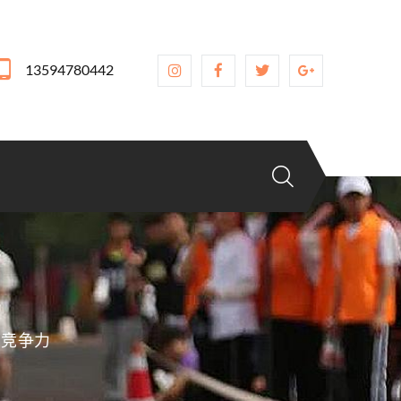
13594780442
劲竞争力