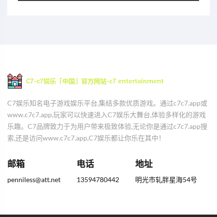
C7娱乐知名电子游戏娱乐平台,集结多款优质游戏。通过c7c7.app或
www.c7c7.app,玩家可以快速进入C7娱乐大舞台,体验多样化的游戏
乐趣。C7品牌致力于为用户带来极致体验,无论你是通过c7c7.app搜
索,还是访问www.c7c7.app,C7娱乐都让你乐在其中！
邮箱
电话
地址
penniless@att.net
13594780442
明光市轧胖星海54号