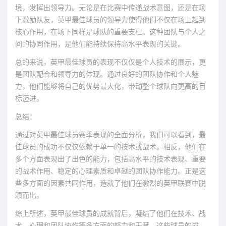
境，发挥出领导力。无论是在比赛中传递战术意图，还是在场
下激励队友，英甲最佳球员的领导力使得他们不仅在场上起到
核心作用，在场下同样是球队的重要支柱。这种团队与个人之
间的协同作用，是他们能持续保持高水平表现的关键。
总的来说，英甲最佳球员的表现不仅仅是个人技术的展示，更
是团队配合和领导力的体现。通过良好的团队协作和个人魅
力，他们能够将自己的优势最大化，带动整个球队向更高的目
标迈进。
总结：
通过对英甲最佳球员赛季表现的全面分析，我们可以看到，最
佳球员的成功不仅仅依赖于单一的技术或战术。相反，他们在
多个方面表现出了出色的能力，包括高水平的技术表现、重要
的战术作用、稳定的心理素质和卓越的团队协作能力。正是这
些多方面的因素共同作用，造就了他们在激烈的英甲联赛中脱
颖而出。
综上所述，英甲最佳球员的成就背后，凝结了他们在技术、战
术、心理和团队协作等多方面的努力和天赋。这些球员的成