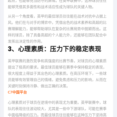
起点，也能够充当防守的屏障。在英甲联赛中，这种球员往往
能够凭借其多面性和战术适应性成为球队的关键人物。
从另一个角度看，英甲的最佳球员往往能在战术对抗中占据上
风。他们在与对手的博弈中，凭借出色的战术素养和高超的比
赛理解能力，能够帮助球队在复杂的比赛局势中脱颖而出。这
样的球员，除了具备高超的个人能力外，还能够在团队配合中
发挥出决定性的作用。
3、心理素质：压力下的稳定表现
英甲联赛的激烈竞争和高强度的比赛节奏，对球员的心理素质
提出了极高的要求。最佳球员能够在赛季中保持稳定的表现，
很大程度上得益于其出色的心理素质。在高压环境下，一些球
员能够有效管理自己的情绪，避免焦虑和压力的影响，从而在
关键时刻保持冷静、做出正确的决策。
C7中国平台
心理素质对于球员在逆境中的表现尤为重要。英甲联赛中，球
队的表现往往波动较大，尤其是一些中下游球队，可能在赛季
中面临降级的压力。而最佳球员往往能够在这种压力下坚持高