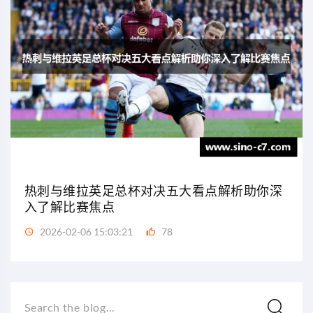
热刺与维拉英足总杯对决五大看点解析助你深
入了解比赛焦点
2026-02-06 15:03:21
78
Search the blog...