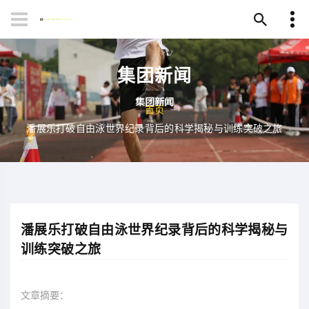
集团新闻
首页
潘展乐打破自由泳世界纪录背后的科学揭秘与训练突破之旅
潘展乐打破自由泳世界纪录背后的科学揭秘与
训练突破之旅
文章摘要：