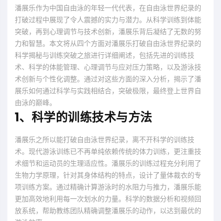
潘展乐作为中国自由泳的年轻一代代表，在自由泳世界纪录的
打破过程中展现了令人震撼的实力与潜力。从科学训练到体能
突破，再到心理调节与技术创新，潘展乐背后凝结了无数的努
力和智慧。本文将从四个方面对潘展乐打破自由泳世界纪录的
科学揭秘与训练突破之旅进行详细阐述，包括先进的训练技
术、科学的体能管理、心理调节与应对压力策略，以及游泳技
术创新与个性化调整。通过对这些方面的深入分析，揭示了潘
展乐如何通过科学与实践相结合，突破极限，最终登上世界自
由泳的巅峰。
1、科学的训练技术与方法
潘展乐之所以能打破自由泳世界纪录，离不开科学的训练技
术。现代游泳训练已不再单纯依赖传统的体力训练，更注重技
术细节和运动员的生理适应性。潘展乐的训练过程充分利用了
生物力学原理，针对其身体结构的特点，设计了量体裁衣的专
项训练方案。通过精确计算游泳时的水阻力与推力，潘展乐能
更加高效地利用每一次划水的力量。科学的数据分析和视频回
放系统，帮助教练团队精确调整潘展乐的动作，以达到最优的