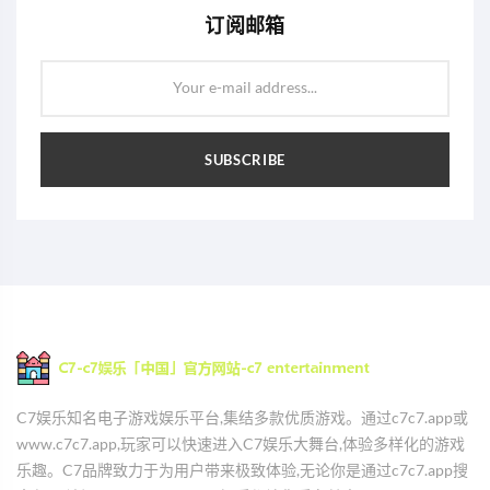
订阅邮箱
Your e-mail address...
SUBSCRIBE
C7娱乐知名电子游戏娱乐平台,集结多款优质游戏。通过c7c7.app或
www.c7c7.app,玩家可以快速进入C7娱乐大舞台,体验多样化的游戏
乐趣。C7品牌致力于为用户带来极致体验,无论你是通过c7c7.app搜