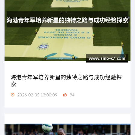
海港青年军培养新星的独特之路与成功经验探
索
2026-02-05 13:00:09
94