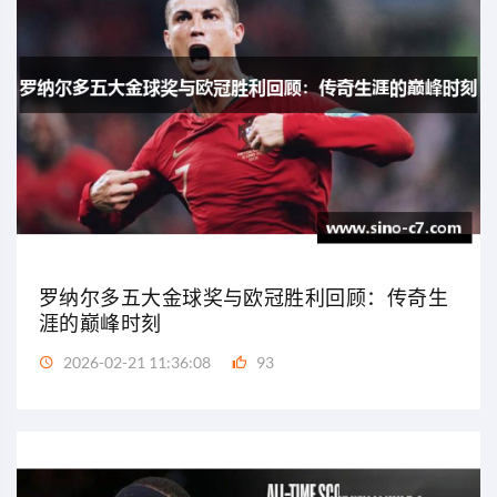
罗纳尔多五大金球奖与欧冠胜利回顾：传奇生
涯的巅峰时刻
2026-02-21 11:36:08
93