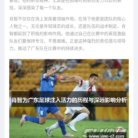
象征。他的职业精神，尤其是在困难时刻依旧全力以赴的表
现，深深感染了每一个队友。
肖智不仅仅在场上发挥着领袖作用，在场下他更是团队的核心
人物之一。无论是年轻球员的成长，还是队伍的战术制定，肖
智都起到了积极的影响作用。他通过自己在比赛中的表现激励
队友们要保持专注，不畏艰难。正是这种强烈的责任感与领导
力，推动了广东队在比赛中的持续进步。