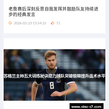
老詹赛后深刻反思自我发挥并鼓励队友持续进
步的经典发言
2026-02-23 13:54:25
71