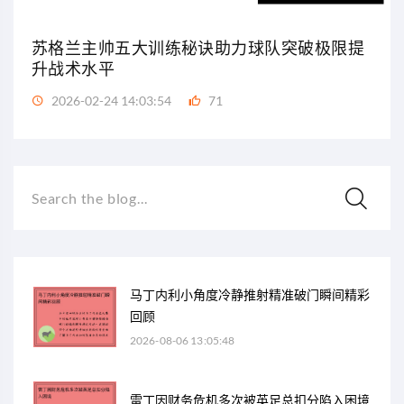
苏格兰主帅五大训练秘诀助力球队突破极限提
升战术水平
2026-02-24 14:03:54
71
Search the blog...
马丁内利小角度冷静推射精准破门瞬间精彩
回顾
2026-08-06 13:05:48
雷丁因财务危机多次被英足总扣分陷入困境