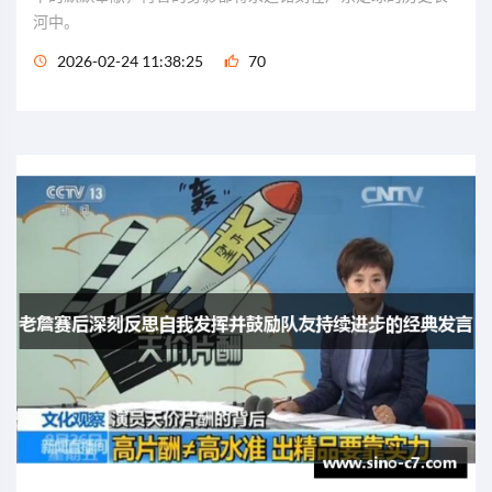
河中。
2026-02-24 11:38:25
70