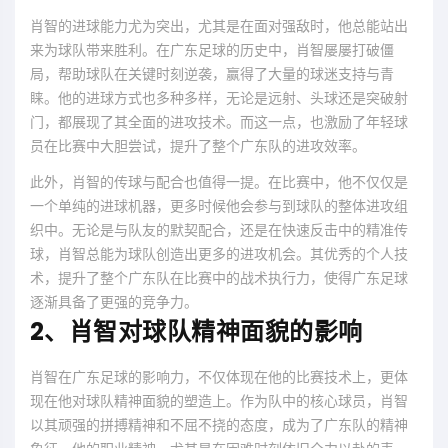
肖智的进球能力尤为突出，尤其是在面对强敌时，他总能站出
来为球队带来胜利。在广东足球的历史中，肖智屡屡打破僵
局，帮助球队在关键时刻逆袭，赢得了大量的球迷支持与青
睐。他的进球方式也多种多样，无论是远射、头球还是突破射
门，都展现了其全面的进攻技术。而这一点，也激励了年轻球
员在比赛中大胆尝试，提升了整个广东队的进攻效率。
此外，肖智的传球与配合也值得一提。在比赛中，他不仅仅是
一个单纯的进球机器，更多时候他会参与到球队的整体进攻组
织中。无论是与队友的默契配合，还是在快速反击中的精准传
球，肖智总能为球队创造出更多的进攻机会。其优秀的个人技
术，提升了整个广东队在比赛中的战术执行力，使得广东足球
逐渐具备了更强的竞争力。
2、肖智对球队精神面貌的影响
肖智在广东足球的影响力，不仅体现在他的比赛技术上，更体
现在他对球队精神面貌的塑造上。作为队中的核心球员，肖智
以其顽强的拼搏精神和不屈不挠的态度，成为了广东队的精神