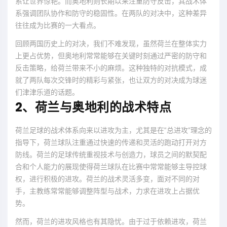
系让世界惊艳。而奥地利则长期以来注重防守反击，其战术体
系强调团队协作和防守的稳固性。在两队的对决中，这种差异
往往成为比赛的一大看点。
回顾两国历史上的对决，我们不难发现，虽然荷兰在整体实力
上更占优势，但奥地利常常能够在关键时刻通过严密的防守和
反击策略，给荷兰带来不小的麻烦。这种独特的对抗模式，成
就了两队每次交锋时的精彩与紧张，也让双方的对决成为球迷
们津津乐道的话题。
2、荷兰与奥地利的战术特点
荷兰足球的战术体系向来以进攻为主，尤其是在“总进攻”理念的
指导下，荷兰球队注重通过快速的传递和灵活的跑动打开对方
防线。荷兰的足球传统重视技术与创造力，球员之间的默契配
合和个人能力的展现使得荷兰球队在比赛中常常能够主导控球
权，进行积极的进攻。荷兰的战术灵活多变，面对不同的对
手，主教练常常能够调整阵型与战术，力求在进攻上占据优
势。
然而，荷兰的进攻风格也有其隐忧。由于过于依赖进攻，荷兰