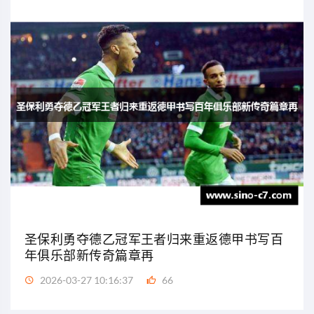
圣保利勇夺德乙冠军王者归来重返德甲书写百
年俱乐部新传奇篇章再
2026-03-27 10:16:37
66