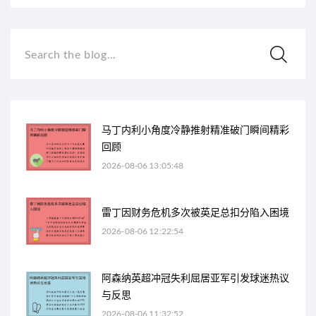
Search the blog...
马丁内利小角度冷静推射精准破门瞬间精彩
回顾
2026-08-06 13:05:48
雷丁因财务危机多次被英足总扣分陷入困境
2026-08-06 12:22:54
阿森纳英超冲冠失利屈居亚军引发球迷热议
与反思
2026-08-06 11:32:52