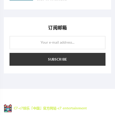
订阅邮箱
Your e-mail address...
SUBSCRIBE