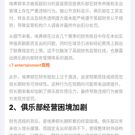
埃弗顿本次被英超扣分的直接原因是俱乐部在财务申报和支出
管理上存在严重违规行为。据公开资料显示，俱乐部在工资支
付、转会支出及财务透明度方面未能严格遵守英超财务公平规
则，导致监管机构介入调查并最终作出扣分处罚。
从细节来看，埃弗顿在过去几个赛季的财务账目中存在未如实
申报高额薪资支出的问题，同时在球员引进和经纪费用上超出
了联赛规定的上限。这不仅触发了英超财务监管红线，也暴露
出俱乐部内部财务管理体系的漏洞。
c7 entertainment官网
此外，埃弗顿在财务规划上过于激进，追求短期竞技成绩而忽
视长期财务可持续性。这种行为在短期内可能带来战绩提升，
但长期来看却加剧了俱乐部负债压力，最终导致违规行为被官
方发现并惩罚。
2、俱乐部经营困境加剧
财务违规的背后，是埃弗顿长期积累的经营困境。俱乐部近年
来收入增长缓慢，而固定支出却居高不下，使得整体财务结构