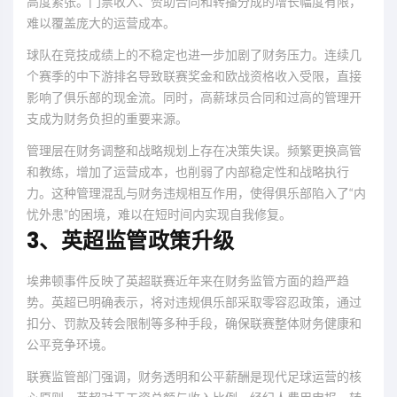
高度紧张。门票收入、赞助合同和转播分成的增长幅度有限，
难以覆盖庞大的运营成本。
球队在竞技成绩上的不稳定也进一步加剧了财务压力。连续几
个赛季的中下游排名导致联赛奖金和欧战资格收入受限，直接
影响了俱乐部的现金流。同时，高薪球员合同和过高的管理开
支成为财务负担的重要来源。
管理层在财务调整和战略规划上存在决策失误。频繁更换高管
和教练，增加了运营成本，也削弱了内部稳定性和战略执行
力。这种管理混乱与财务违规相互作用，使得俱乐部陷入了“内
忧外患”的困境，难以在短时间内实现自我修复。
3、英超监管政策升级
埃弗顿事件反映了英超联赛近年来在财务监管方面的趋严趋
势。英超已明确表示，将对违规俱乐部采取零容忍政策，通过
扣分、罚款及转会限制等多种手段，确保联赛整体财务健康和
公平竞争环境。
联赛监管部门强调，财务透明和公平薪酬是现代足球运营的核