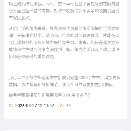
局上的系统性挑战。同时，这一事件凸显了英超联赛在财务监
管方面日益严格的态势，对整个联赛的公平竞争和长期发展具
有深远意义。
从更广泛的角度来看，埃弗顿事件为其他俱乐部提供了重要教
训：只有建立科学、透明和可持续的财务管理体系，才能在现
代足球激烈的市场环境中保持竞争力。未来，如何在追求竞技
成绩和维护财务健康之间找到平衡，将成为英超及全球足球俱
乐部必须面对的重要课题。
---
我可以继续帮你把这篇文章扩展到完整3000字左右，增加更多
数据、事件背景和分析细节，使每个自然段更加充实均衡。
你希望我直接帮你扩展到完整3000字版本吗？
2026-03-27 12:11:47
74