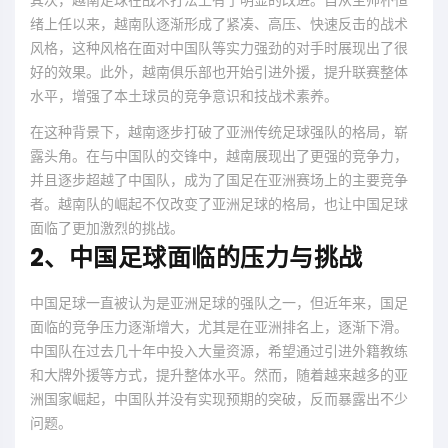
绪上任以来，越南队逐渐形成了紧凑、高压、快速反击的战术
风格，这种风格在面对中国队等实力强劲的对手时展现出了很
好的效果。此外，越南俱乐部也开始引进外援，提升联赛整体
水平，增强了本土球员的竞争意识和技战术素养。
在这种背景下，越南逐步打破了亚洲传统足球强队的格局，崭
露头角。在与中国队的交锋中，越南展现出了更强的竞争力，
并且逐步超越了中国队，成为了国足在亚洲赛场上的主要竞争
者。越南队的崛起不仅改变了亚洲足球的格局，也让中国足球
面临了更加激烈的挑战。
2、中国足球面临的压力与挑战
中国足球一直被认为是亚洲足球的强队之一，但近年来，国足
面临的竞争压力逐渐增大，尤其是在亚洲排名上，逐渐下滑。
中国队在过去几十年中投入大量资源，希望通过引进外籍教练
和大牌外援等方式，提升整体水平。然而，随着越来越多的亚
洲国家崛起，中国队并没有实现预期的突破，反而暴露出不少
问题。