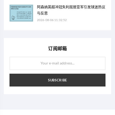
阿森纳英超冲冠失利屈居亚军引发球迷热议
与反思
2026-08-06 11:32:52
订阅邮箱
Your e-mail address...
SUBSCRIBE