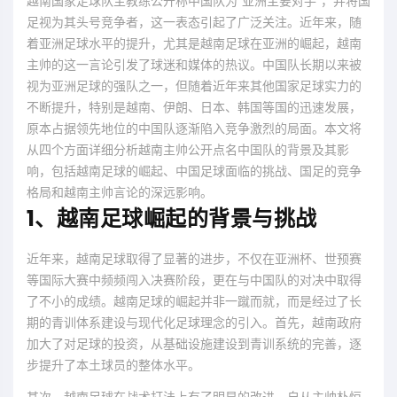
越南国家足球队主教练公开称中国队为“亚洲主要对手”，并将国
足视为其头号竞争者，这一表态引起了广泛关注。近年来，随
着亚洲足球水平的提升，尤其是越南足球在亚洲的崛起，越南
主帅的这一言论引发了球迷和媒体的热议。中国队长期以来被
视为亚洲足球的强队之一，但随着近年来其他国家足球实力的
不断提升，特别是越南、伊朗、日本、韩国等国的迅速发展，
原本占据领先地位的中国队逐渐陷入竞争激烈的局面。本文将
从四个方面详细分析越南主帅公开点名中国队的背景及其影
响，包括越南足球的崛起、中国足球面临的挑战、国足的竞争
格局和越南主帅言论的深远影响。
1、越南足球崛起的背景与挑战
近年来，越南足球取得了显著的进步，不仅在亚洲杯、世预赛
等国际大赛中频频闯入决赛阶段，更在与中国队的对决中取得
了不小的成绩。越南足球的崛起并非一蹴而就，而是经过了长
期的青训体系建设与现代化足球理念的引入。首先，越南政府
加大了对足球的投资，从基础设施建设到青训系统的完善，逐
步提升了本土球员的整体水平。
其次，越南足球在战术打法上有了明显的改进。自从主帅朴恒