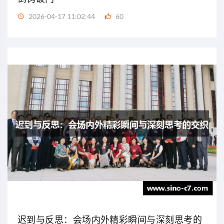
2026-04-17 11:02:44
60
迟到与反思：会场内外精彩瞬间与深刻思考的