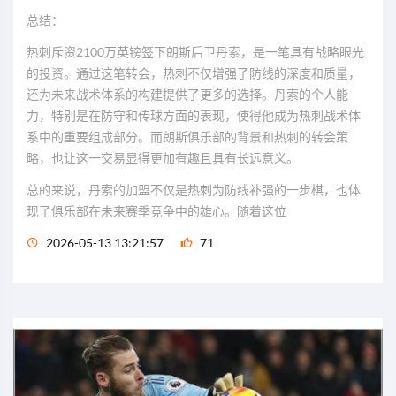
总结：
热刺斥资2100万英镑签下朗斯后卫丹索，是一笔具有战略眼光
的投资。通过这笔转会，热刺不仅增强了防线的深度和质量，
还为未来战术体系的构建提供了更多的选择。丹索的个人能
力，特别是在防守和传球方面的表现，使得他成为热刺战术体
系中的重要组成部分。而朗斯俱乐部的背景和热刺的转会策
略，也让这一交易显得更加有趣且具有长远意义。
总的来说，丹索的加盟不仅是热刺为防线补强的一步棋，也体
现了俱乐部在未来赛季竞争中的雄心。随着这位
2026-05-13 13:21:57
71