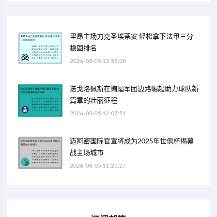
里昂主场力克圣埃蒂安 轻松拿下法甲三分
稳固排名
2026-08-05 12:55:18
迭戈洛佩斯在蝙蝠军团边路崛起助力球队新
篇章的壮丽征程
2026-08-05 12:07:51
迈阿密国际官宣将成为2025年世俱杯揭幕
战主场城市
2026-08-05 11:25:27