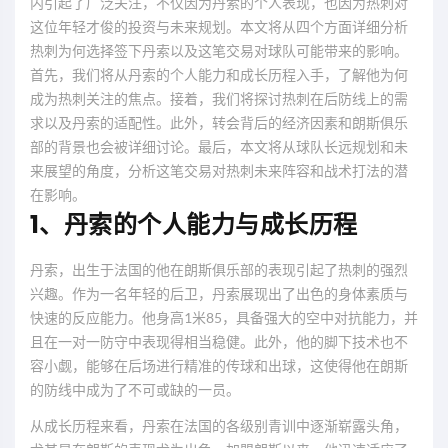
内引起了广泛关注，不仅因为丹索的个人表现，也因为热刺对
这位年轻才俊的投资与未来规划。本文将从四个方面详细分析
热刺为何选择签下丹索以及这笔交易对球队可能带来的影响。
首先，我们将从丹索的个人能力和成长历程入手，了解他为何
成为热刺关注的焦点。接着，我们将探讨热刺在后防线上的需
求以及丹索的适配性。此外，转会背后的经济因素和朗斯俱乐
部的背景也会被详细讨论。最后，本文将从球队长远规划和未
来展望的角度，分析这笔交易对热刺未来阵容和战术打法的潜
在影响。
1、丹索的个人能力与成长历程
丹索，出生于法国的他在朗斯俱乐部的表现引起了热刺的强烈
兴趣。作为一名年轻的后卫，丹索展现出了出色的身体素质与
快速的反应能力。他身高1米85，具备强大的空中对抗能力，并
且在一对一防守中表现得相当稳健。此外，他的脚下技术也不
容小觑，能够在后场进行精准的传球和出球，这使得他在朗斯
的防线中成为了不可或缺的一员。
从成长历程来看，丹索在法国的各级别青训中逐渐崭露头角，