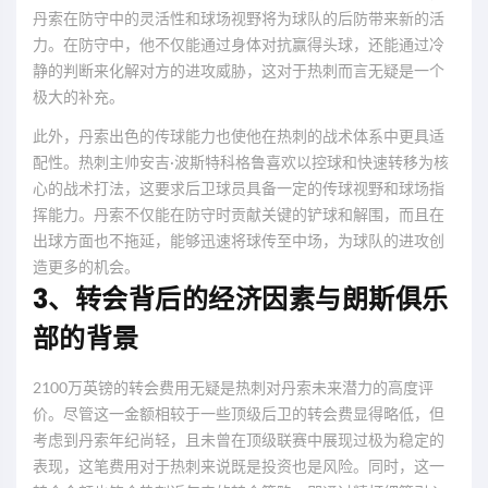
丹索在防守中的灵活性和球场视野将为球队的后防带来新的活
力。在防守中，他不仅能通过身体对抗赢得头球，还能通过冷
静的判断来化解对方的进攻威胁，这对于热刺而言无疑是一个
极大的补充。
此外，丹索出色的传球能力也使他在热刺的战术体系中更具适
配性。热刺主帅安吉·波斯特科格鲁喜欢以控球和快速转移为核
心的战术打法，这要求后卫球员具备一定的传球视野和球场指
挥能力。丹索不仅能在防守时贡献关键的铲球和解围，而且在
出球方面也不拖延，能够迅速将球传至中场，为球队的进攻创
造更多的机会。
3、转会背后的经济因素与朗斯俱乐
部的背景
2100万英镑的转会费用无疑是热刺对丹索未来潜力的高度评
价。尽管这一金额相较于一些顶级后卫的转会费显得略低，但
考虑到丹索年纪尚轻，且未曾在顶级联赛中展现过极为稳定的
表现，这笔费用对于热刺来说既是投资也是风险。同时，这一