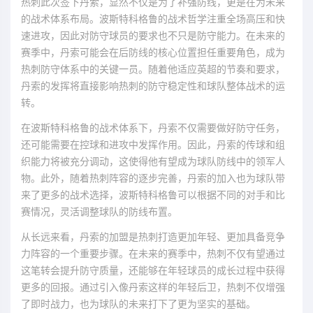
热刺此次签下丹索，显然不仅是为了补强防线，更是在为未来
的战术体系布局。波斯特科格鲁的战术哲学注重全场高压和快
速进攻，因此对防守球员的要求也不只是防守能力。在未来的
赛季中，丹索可能会在后防线的核心位置担任重要角色，成为
热刺防守体系中的关键一员。随着他适应英超的节奏和要求，
丹索的发挥将直接影响热刺的防守稳定性和球队整体战术的运
转。
在波斯特科格鲁的战术体系下，丹索不仅需要做好防守任务，
还可能需要在控球和进攻中发挥作用。因此，丹索的传球和组
织能力将被充分调动，这使得他有望成为球队防线中的领军人
物。此外，随着热刺阵容的逐步完善，丹索的加入也为球队带
来了更多的战术选择，波斯特科格鲁可以根据不同的对手和比
赛情况，灵活调整球队的防线布置。
从长远来看，丹索的加盟是热刺打造更加年轻、更加具备竞争
力阵容的一个重要步骤。在未来的赛季中，热刺不仅有望通过
这笔转会提升防守质量，还能够在年轻球员的成长过程中获得
更多的回报。通过引入像丹索这样的年轻后卫，热刺不仅增强
了即时战力，也为球队的未来打下了更为坚实的基础。