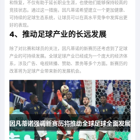
和恢复，不仅有助于延长职业生涯，也使他们能够保持较高的
竞技状态。通过这一措施，因凡蒂诺希望建立一个更加健康、
可持续的足球生态系统，让球员可以在高水平竞争中发挥出更
好的表现。
4、推动足球产业的长远发展
除了对比赛和球员的关注，因凡蒂诺的新赛历还考虑到了足球
产业的可持续发展。全球足球产业已经成为一个庞大的经济体
系，涉及广告、电视转播、赞助、票务等多个方面。新赛历的
改革将为足球产业带来新的发展机会。