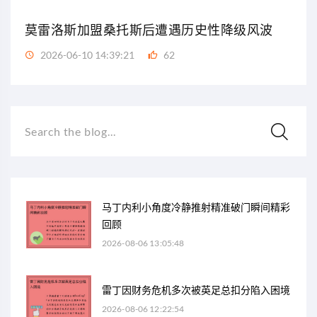
莫雷洛斯加盟桑托斯后遭遇历史性降级风波
2026-06-10 14:39:21
62
Search the blog...
马丁内利小角度冷静推射精准破门瞬间精彩
回顾
2026-08-06 13:05:48
雷丁因财务危机多次被英足总扣分陷入困境
2026-08-06 12:22:54