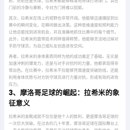
射、近射还是头球，拉希米都能够精准地将球打进球门。其在
门前的冷静与果断，令对方门将难以招架。
其次，拉希米在场上的视野也非常开阔。他能够迅速捕捉到比
赛中的瞬间变化，在瞬间做出决策。这种思维速度和预判能力
让他总能找到进攻机会，并且准确地抓住比赛中的每个细节。
此外，拉希米的盘带技术同样值得称赞，他能够灵活地过掉对
手防守球员，为自己或队友创造进攻空间。
再者，拉希米的身体素质同样为他的成功奠定了基础。无论是
加速冲刺的爆发力，还是与对手对抗时的力量，他都表现得非
常出色。在比赛中，拉希米不仅能够凭借速度突破防线，还能
利用身体优势与对方防守球员进行力量对抗，形成有效的进攻
压力。
3、摩洛哥足球的崛起：拉希米的象
征意义
拉希米的金靴成就不仅仅是他个人的胜利，更是摩洛哥足球的
一次巨大突破。在过去的几十年里，摩洛哥足球在国际舞台上