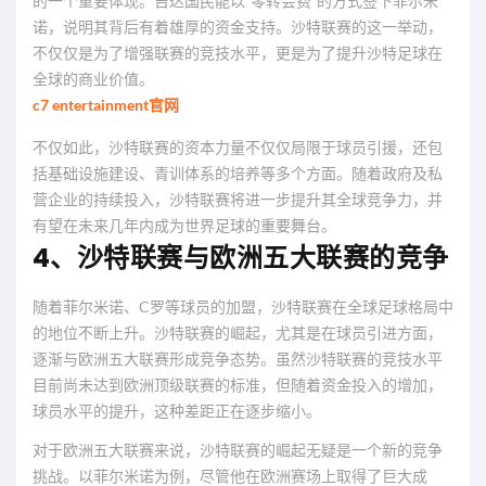
的一个重要体现。吉达国民能以“零转会费”的方式签下菲尔米
诺，说明其背后有着雄厚的资金支持。沙特联赛的这一举动，
不仅仅是为了增强联赛的竞技水平，更是为了提升沙特足球在
全球的商业价值。
c7 entertainment官网
不仅如此，沙特联赛的资本力量不仅仅局限于球员引援，还包
括基础设施建设、青训体系的培养等多个方面。随着政府及私
营企业的持续投入，沙特联赛将进一步提升其全球竞争力，并
有望在未来几年内成为世界足球的重要舞台。
4、沙特联赛与欧洲五大联赛的竞争
随着菲尔米诺、C罗等球员的加盟，沙特联赛在全球足球格局中
的地位不断上升。沙特联赛的崛起，尤其是在球员引进方面，
逐渐与欧洲五大联赛形成竞争态势。虽然沙特联赛的竞技水平
目前尚未达到欧洲顶级联赛的标准，但随着资金投入的增加，
球员水平的提升，这种差距正在逐步缩小。
对于欧洲五大联赛来说，沙特联赛的崛起无疑是一个新的竞争
挑战。以菲尔米诺为例，尽管他在欧洲赛场上取得了巨大成