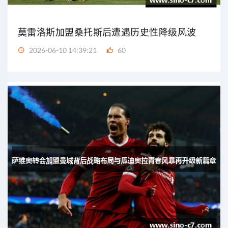
莫雷洛斯加盟桑托斯后遭遇历史性降级风波
2026-06-10 14:39:21
60