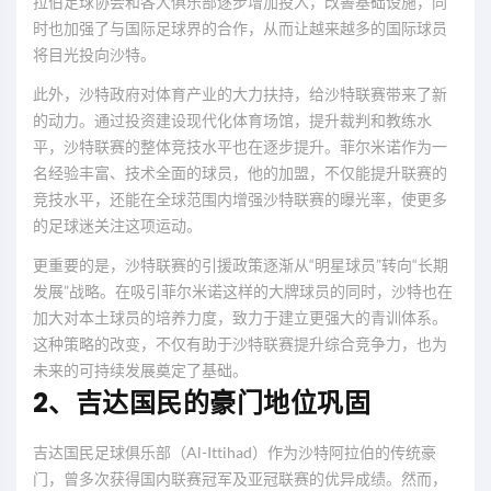
拉伯足球协会和各大俱乐部逐步增加投入，改善基础设施，同
时也加强了与国际足球界的合作，从而让越来越多的国际球员
将目光投向沙特。
此外，沙特政府对体育产业的大力扶持，给沙特联赛带来了新
的动力。通过投资建设现代化体育场馆，提升裁判和教练水
平，沙特联赛的整体竞技水平也在逐步提升。菲尔米诺作为一
名经验丰富、技术全面的球员，他的加盟，不仅能提升联赛的
竞技水平，还能在全球范围内增强沙特联赛的曝光率，使更多
的足球迷关注这项运动。
更重要的是，沙特联赛的引援政策逐渐从“明星球员”转向“长期
发展”战略。在吸引菲尔米诺这样的大牌球员的同时，沙特也在
加大对本土球员的培养力度，致力于建立更强大的青训体系。
这种策略的改变，不仅有助于沙特联赛提升综合竞争力，也为
未来的可持续发展奠定了基础。
2、吉达国民的豪门地位巩固
吉达国民足球俱乐部（Al-Ittihad）作为沙特阿拉伯的传统豪
门，曾多次获得国内联赛冠军及亚冠联赛的优异成绩。然而，