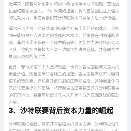
近年来，随着阿尔纳斯尔和阿尔希拉尔等球队的崛起，吉达国
民面临着竞争压力。菲尔米诺的加盟，将为吉达国民注入强大
的进攻火力，也使得他们在沙特联赛中的竞争力进一步增强。
菲尔米诺作为一名在欧洲顶级联赛拥有丰富经验的球员，他的
到来能够提升吉达国民的整体战术水平。凭借他在利物浦的表
现，菲尔米诺不仅是一个优秀的前锋，更能作为进攻核心调动
全队，他的加盟将极大丰富吉达国民的进攻选择，并在联赛中
展现出更强的统治力。
此外，菲尔米诺的个人品牌效应，也将为吉达国民带来更大的
商业价值。随着国际知名球员的加盟，吉达国民不仅可以吸引
更多的赞助商，还能提升俱乐部的国际知名度。这种商业化与
竞技化双重提升的策略，将帮助吉达国民稳固其在沙特联赛中
的豪门地位，甚至可能使其在未来几年内成为亚洲足球的强劲
力量。
3、沙特联赛背后资本力量的崛起
沙特联赛的崛起，离不开背后强大的资本支持。沙特阿拉伯作
为石油大国，拥有雄厚的经济实力，政府通过资金投入，推动