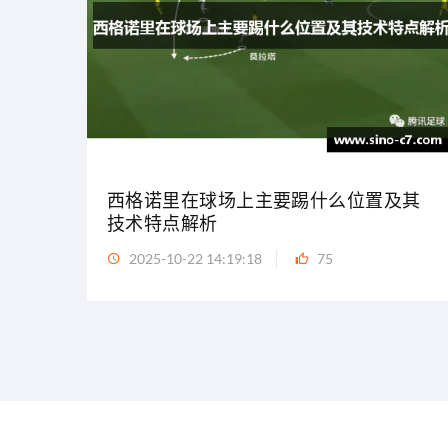
西格诺里在球场上主要踢什么位置及其
技术特点解析
2025-10-22 14:19:18
75