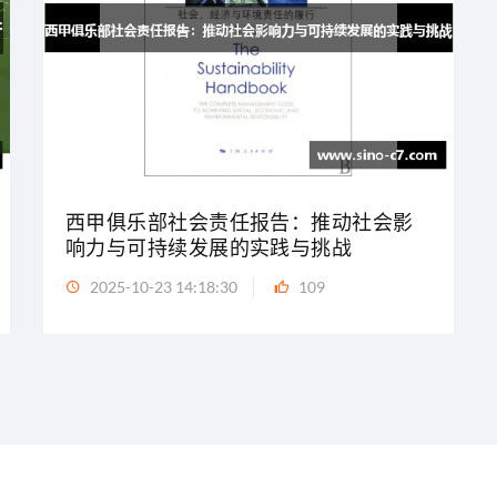
西甲俱乐部社会责任报告：推动社会影
响力与可持续发展的实践与挑战
2025-10-23 14:18:30
109