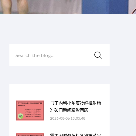
Search the blog...
马丁内利小角度冷静推射精
准破门瞬间精彩回顾
2026-08-06 13:05:48
雷丁因财务危机多次被英足