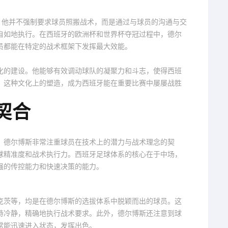
，他并不强制要求球员照搬战术，而是通过与球员的沟通与交
自如地执行。在西班牙的欧洲杯和世界杯夺冠过程中，德尔
员都能在特定的战术框架下发挥最大效能。
化的建设。他能够有效调动球队的凝聚力和斗志，使得西班
。这种文化上的塑造，成为西班牙能在重要比赛中屡屡战胜
契合
。德尔博斯非常注重球员在技术上的潜力与战术理念的契
球精准度和战术执行力。西班牙足球体系的核心在于中场，
强的传控能力和快速决策的能力。
克茨等，均是在德尔博斯的选拔体系中脱颖而出的球员。这
持冷静，精确地执行战术要求。此外，德尔博斯还注意到球
常能迅速进入状态，发挥出色。