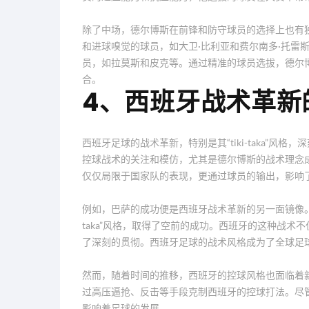
除了中场，德尔博斯在前锋和防守球员的选择上也有
和进球嗅觉的球员，如大卫·比利亚和费尔南多·托雷
员，如拉莫斯和皮克等。通过精准的球员选拔，德尔
合。
4、西班牙战术革新
西班牙足球的战术革新，特别是其“tiki-taka”
控球战术的关注和模仿，尤其是德尔博斯的战术理念
仅仅局限于国家队的表现，更通过球员的输出，影响
例如，巴萨的成功便是西班牙战术革新的另一面镜像。巴
taka”风格，取得了空前的成功。西班牙的这种战
了深刻的贯彻。西班牙足球的战术风格成为了全球足
然而，随着时间的推移，西班牙的控球风格也面临着
过高压逼抢、反击等手段克制西班牙的控球打法。尽
影响着足球的发展。