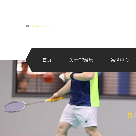
首页
关于C7娱乐
案例中心
首