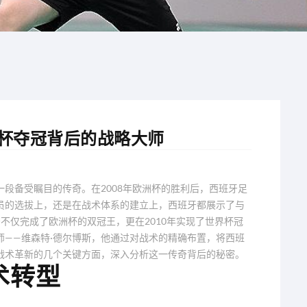
洲杯夺冠背后的战略大师
段备受瞩目的传奇。在2008年欧洲杯的胜利后，西班牙足
员的选拔上，还是在战术体系的建立上，西班牙都展示了与
班牙不仅完成了欧洲杯的双冠王，更在2010年实现了世界杯冠
师——维森特·德尔博斯，他通过对战术的精确布置，将西班
战术革新的几个关键方面，深入分析这一传奇背后的秘密。
术转型