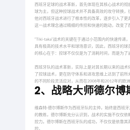
西班牙足球的战术革新，首先体现在其核心战术的彻底
球为主，但这种控球战术并不具备高效的攻守转换，
他对西班牙战术进行了根本性的改革，逐步引入了更具创新
这一战术理念通过精细的传控和快速的跑动，改变了
“Tiki-taka”战术的关键在于通过小范围内的快
具有极高的技术水平和球场意识，因此，西班牙的球
的核心在于：控球不仅仅是为了消耗时间，而是为了
西班牙队的战术革新，实际上是对其长期以来的战术
了控球战术，更在防守体系和进攻思维上达到了前所
的不同阶段灵活应对，从而在2008年和2012年的欧
2、战略大师德尔博
维森特·德尔博斯作为西班牙队的主帅，始终是西班
的教练，德尔博斯充分认识到，战术的实施不仅仅依
控力。德尔博斯在西班牙队的成功，不仅仅是依靠其
控。