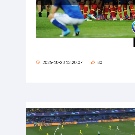
2025-10-23 13:20:07
80