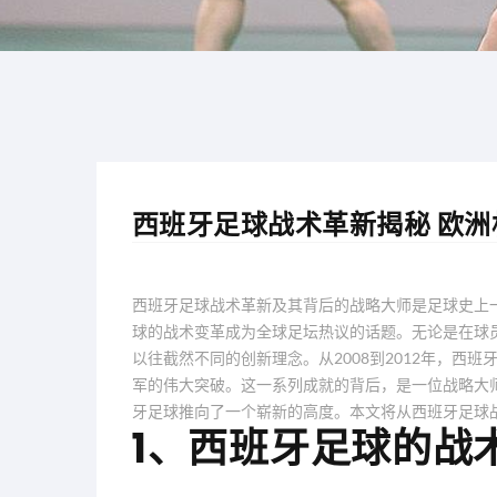
西班牙足球战术革新揭秘 欧
西班牙足球战术革新及其背后的战略大师是足球史上一
球的战术变革成为全球足坛热议的话题。无论是在球
以往截然不同的创新理念。从2008到2012年，西
军的伟大突破。这一系列成就的背后，是一位战略大
牙足球推向了一个崭新的高度。本文将从西班牙足球
1、西班牙足球的战