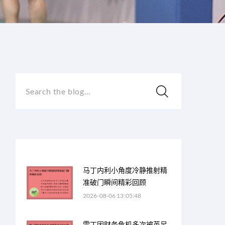
Search the blog...
马丁内利小角度冷静推射精
准破门瞬间精彩回顾
2026-08-06 13:05:48
雷丁因财务危机多次被英足