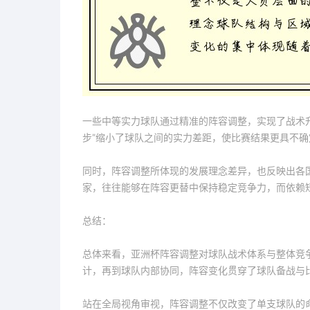
一些中等实力球队通过精准的阵容调整，实现了战术
步”缩小了球队之间的实力差距，使比赛结果更具不
同时，阵容调整所体现的发展理念差异，也反映出各
家，往往能够在阵容更替中保持稳定竞争力，而依赖
总结：
总体来看，亚洲杯阵容调整对球队战术体系与整体竞
计，再到球队内部协同，阵容变化贯穿了球队备战与
站在全局视角审视，阵容调整不仅改变了单支球队的