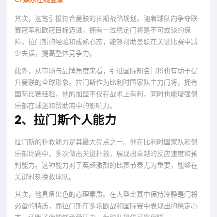
其次，这笔引援符合曼联的长期战略规划。随着球队向争夺联
赛冠军和欧冠目标迈进，拥有一位稳定门将是不可或缺的保
障。拉门斯的经验和成熟心态，能够帮助曼联在关键比赛中减
少失误，提高整体竞争力。
此外，从市场与品牌角度来看，引进国际知名门将也有助于提
升曼联的全球形象。拉门斯作为比利时国家队主力门将，拥有
国际比赛经验，他的加盟不仅在战术上有利，同时也能增强俱
乐部在球迷和赞助商中的影响力。
2、拉门斯个人能力
拉门斯的扑救能力是其最大亮点之一。他在比利时国家队和俱
乐部比赛中，多次做出关键扑救，展现出卓越的反应速度和预
判能力。这种能力对于英超激烈的比赛节奏尤为重要，能够在
关键时刻挽救球队。
其次，他具备出色的心理素质。在大型比赛中保持冷静是门将
必备的特质，而拉门斯在多场欧战和国际赛中表现出的稳定心