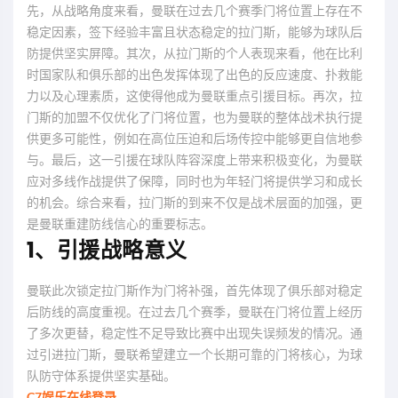
先，从战略角度来看，曼联在过去几个赛季门将位置上存在不
稳定因素，签下经验丰富且状态稳定的拉门斯，能够为球队后
防提供坚实屏障。其次，从拉门斯的个人表现来看，他在比利
时国家队和俱乐部的出色发挥体现了出色的反应速度、扑救能
力以及心理素质，这使得他成为曼联重点引援目标。再次，拉
门斯的加盟不仅优化了门将位置，也为曼联的整体战术执行提
供更多可能性，例如在高位压迫和后场传控中能够更自信地参
与。最后，这一引援在球队阵容深度上带来积极变化，为曼联
应对多线作战提供了保障，同时也为年轻门将提供学习和成长
的机会。综合来看，拉门斯的到来不仅是战术层面的加强，更
是曼联重建防线信心的重要标志。
1、引援战略意义
曼联此次锁定拉门斯作为门将补强，首先体现了俱乐部对稳定
后防线的高度重视。在过去几个赛季，曼联在门将位置上经历
了多次更替，稳定性不足导致比赛中出现失误频发的情况。通
过引进拉门斯，曼联希望建立一个长期可靠的门将核心，为球
队防守体系提供坚实基础。
C7娱乐在线登录