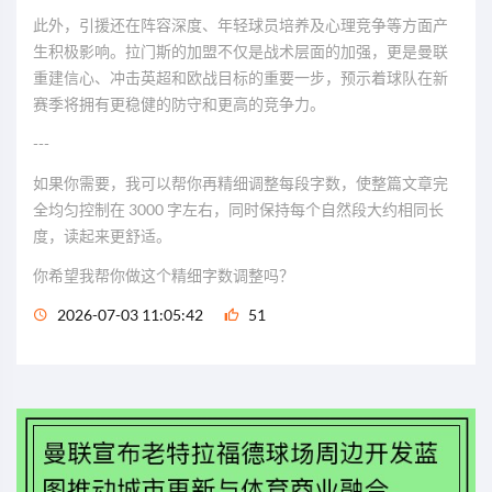
此外，引援还在阵容深度、年轻球员培养及心理竞争等方面产
生积极影响。拉门斯的加盟不仅是战术层面的加强，更是曼联
重建信心、冲击英超和欧战目标的重要一步，预示着球队在新
赛季将拥有更稳健的防守和更高的竞争力。
---
如果你需要，我可以帮你再精细调整每段字数，使整篇文章完
全均匀控制在 3000 字左右，同时保持每个自然段大约相同长
度，读起来更舒适。
你希望我帮你做这个精细字数调整吗？
2026-07-03 11:05:42
51