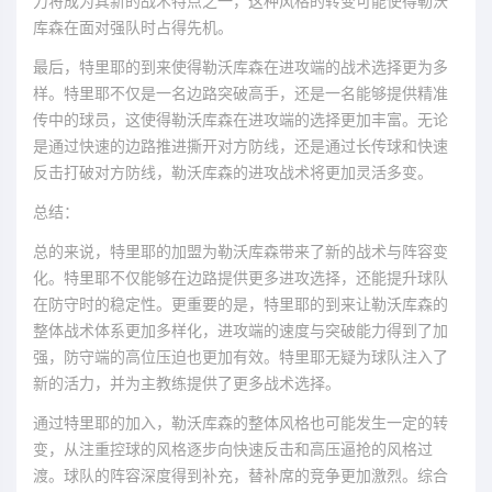
力将成为其新的战术特点之一，这种风格的转变可能使得勒沃
库森在面对强队时占得先机。
最后，特里耶的到来使得勒沃库森在进攻端的战术选择更为多
样。特里耶不仅是一名边路突破高手，还是一名能够提供精准
传中的球员，这使得勒沃库森在进攻端的选择更加丰富。无论
是通过快速的边路推进撕开对方防线，还是通过长传球和快速
反击打破对方防线，勒沃库森的进攻战术将更加灵活多变。
总结：
总的来说，特里耶的加盟为勒沃库森带来了新的战术与阵容变
化。特里耶不仅能够在边路提供更多进攻选择，还能提升球队
在防守时的稳定性。更重要的是，特里耶的到来让勒沃库森的
整体战术体系更加多样化，进攻端的速度与突破能力得到了加
强，防守端的高位压迫也更加有效。特里耶无疑为球队注入了
新的活力，并为主教练提供了更多战术选择。
通过特里耶的加入，勒沃库森的整体风格也可能发生一定的转
变，从注重控球的风格逐步向快速反击和高压逼抢的风格过
渡。球队的阵容深度得到补充，替补席的竞争更加激烈。综合