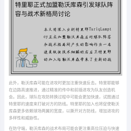
此外，勒沃库森可能在进攻时更加注重快速反击。特里耶能够
在边路高速推进，通过精准的传中和前插进攻为队友创造机
会。因此，球队在攻防转换过程中可能会更加快速，试图通过
特里耶的速度来打破对方的防线。特里耶的加入也将促使勒沃
库森更多依赖球场两翼的宽度，以撕开对方防线，增加进攻的
多样性和威胁性。
在防守端，勒沃库森的战术布局可能会更注重高位压迫与快速