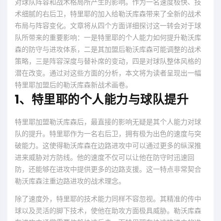
对球队阵容和战术格局所产生的影响。作为一名速度极快、技
术细腻的右后卫，特里耶的加入给勒沃库森带来了全新的战术
布局与阵容变化。文章将从四个方面详细探讨这一转会对于球
队所带来的重要影响：一是特里耶的个人能力如何提升勒沃库
森的防守与进攻体系，二是其加盟后勒沃库森可能调整的战术
策略，三是阵容深度与替补席的变动，四是对球队整体风格的
潜在改变。通过对这些方面的分析，本文将为读者呈现出一幅
特里耶加盟后的勒沃库森新战术画卷。
1、特里耶的个人能力与球队提升
特里耶加盟勒沃库森后，最直接的影响无疑是其个人能力对球
队的提升。特里耶作为一名右后卫，拥有极为出色的速度与突
破能力。这使得勒沃库森在边路进攻中可以通过更多的纵深推
进来威胁对方防线。他的速度不仅可以让他在防守时迅速回
防，还能够在进攻中提供更多的边路支援。这一特点非常契合
勒沃库森注重边路进攻的战术理念。
除了速度外，特里耶的技术能力同样不容忽视。其精准的传中
球以及灵活的脚下技术，使他在助攻方面极具威胁。勒沃库森