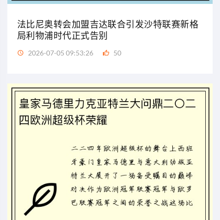
法比尼奥转会加盟吉达联合引发沙特联赛新格
局利物浦时代正式告别
2026-07-05 09:53:26
50