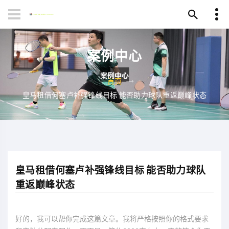
案例中心
首页
皇马租借何塞卢补强锋线目标 能否助力球队重返巅峰状态
皇马租借何塞卢补强锋线目标 能否助力球队
重返巅峰状态
好的，我可以帮你完成这篇文章。我将严格按照你的格式要求