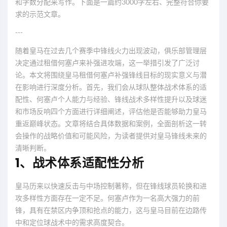
和字数分配来写作。下面是一篇约3000字左右、完整符合你要
求的示范文章。
---
随着皇马在过去几个赛季中锋线火力出现波动，俱乐部管理层
决定通过租借何塞卢来补强进攻端，这一举措引发了广泛讨
论。本文将围绕皇马租借何塞卢补强锋线目标的现实意义与潜
在影响进行深度分析。首先，我们会从球队整体战术体系的适
配性、何塞卢个人能力与经验、锋线战术多样性提升以及球迷
和市场反响四个方面进行详细阐述，评估他是否能够助力皇马
重返巅峰状态。文章将结合具体数据和案例，全面剖析这一转
会操作的战略价值和可能风险，为读者提供对皇马锋线未来的
清晰判断。
1、战术体系适配性分析
皇马历来以快速反击与中场控制著称，但在锋线球员轮换和进
攻多样性方面存在一定不足。何塞卢作为一名高大强力的前
锋，具有在禁区内争顶和抢点的能力，这与皇马目前在边路传
中和定位球战术中的需求高度契合。