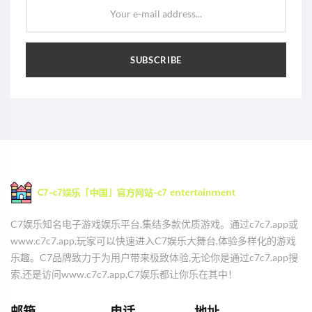
Your e-mail address...
SUBSCRIBE
C7娱乐知名电子游戏娱乐平台,集结多款优质游戏。通过c7c7.app或
www.c7c7.app,玩家可以快速进入C7娱乐大舞台,体验多样化的游戏
乐趣。C7品牌致力于为用户带来极致体验,无论你是通过c7c7.app搜
索,还是访问www.c7c7.app,C7娱乐都让你乐在其中！
邮箱
电话
地址