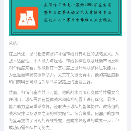
总结：
综上所述，皇马租借何塞卢补强锋线具有明显的战略意义。从
战术适配性、个人能力与经验、锋线多样性以及球迷市场反响
四个维度来看，他能够在一定程度上提升球队整体进攻能力，
为重返巅峰状态提供助力。尤其在关键比赛中，他的禁区威胁
和门前嗅觉可能成为皇马争冠路上的重要武器。
然而，租借何塞卢并非万能，他的战术局限和身体特性需要合
理利用，球队需要在整体战术和阵容配置上进行优化。最终，
能否助力皇马重返巅峰，还取决于球队的整体协作、教练组的
战术安排以及球员之间的默契配合。综合来看，何塞卢的加盟
为皇马提供了可观的锋线补充，是向巅峰迈进的重要一步，但
成功仍需全队共同努力。