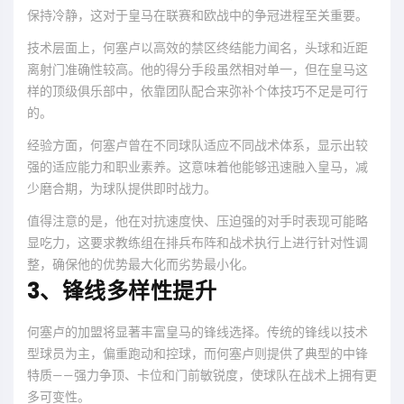
保持冷静，这对于皇马在联赛和欧战中的争冠进程至关重要。
技术层面上，何塞卢以高效的禁区终结能力闻名，头球和近距
离射门准确性较高。他的得分手段虽然相对单一，但在皇马这
样的顶级俱乐部中，依靠团队配合来弥补个体技巧不足是可行
的。
经验方面，何塞卢曾在不同球队适应不同战术体系，显示出较
强的适应能力和职业素养。这意味着他能够迅速融入皇马，减
少磨合期，为球队提供即时战力。
值得注意的是，他在对抗速度快、压迫强的对手时表现可能略
显吃力，这要求教练组在排兵布阵和战术执行上进行针对性调
整，确保他的优势最大化而劣势最小化。
3、锋线多样性提升
何塞卢的加盟将显著丰富皇马的锋线选择。传统的锋线以技术
型球员为主，偏重跑动和控球，而何塞卢则提供了典型的中锋
特质——强力争顶、卡位和门前敏锐度，使球队在战术上拥有更
多可变性。