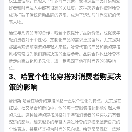
仅注重性能，还融入了许多时尚元素，使得这些产品在运动爱
好者和时尚达人中都有很高的关注度。这种跨界合作使得哈登
成功打破了传统运动品牌的界限，成为了运动与时尚交织的代
表人物。
通过与潮流品牌的合作，哈登不仅提升了品牌价值，也促使年
轻消费者对于个性化、定制化产品的需求更加强烈。尤其是对
那些喜欢追随潮流的年轻人来说，哈登代言的产品和他的穿搭
风格常常成为他们购买决策的重要参考。品牌合作也让哈登不
断走向商业化和多元化，进一步巩固了他在时尚界的领导地
位。
3、哈登个性化穿搭对消费者购买决
策的影响
詹姆斯·哈登在场外的穿搭风格一直以个性化为特点，尤其是在
红毯、社交场合和街拍中，他的每一套服装搭配都能引起大量
的关注。这种独特的穿搭风格对于年轻消费者的购买决策有着
深远的影响。越来越多的年轻人通过哈登的穿搭来塑造自己的
个性表达，甚至将其视为时尚的风向标。哈登常常混搭一些潮