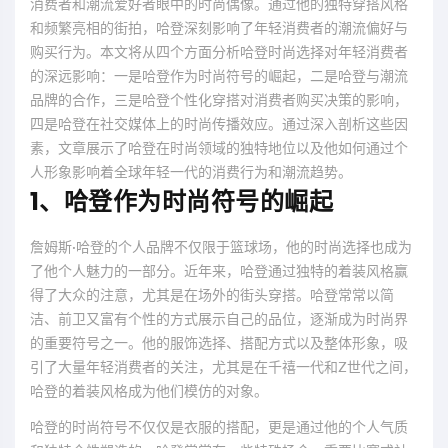
消费者和潮流爱好者眼中的时尚偶像。通过他的独特穿搭风格
和频繁亮相的街拍，哈登深刻影响了年轻消费者的潮流偏好与
购买行为。本文将从四个方面分析哈登时尚选择对年轻消费者
的深远影响：一是哈登作为时尚符号的崛起，二是哈登与潮流
品牌的合作，三是哈登个性化穿搭对消费者购买决策的影响，
四是哈登在社交媒体上的时尚传播效应。通过深入剖析这些因
素，文章展示了哈登在时尚领域的独特地位以及他如何通过个
人形象影响着全球年轻一代的消费行为和潮流趋势。
1、哈登作为时尚符号的崛起
詹姆斯·哈登的个人品牌不仅限于篮球场，他的时尚选择也成为
了他个人魅力的一部分。近年来，哈登通过独特的着装风格赢
得了大众的注意，尤其是在场外的街头穿搭。哈登常常以简
洁、前卫又富有个性的方式展示自己的品位，逐渐成为时尚界
的重要符号之一。他的服饰选择、搭配方式以及整体形象，吸
引了大量年轻消费者的关注，尤其是在千禧一代和Z世代之间，
哈登的着装风格成为他们模仿的对象。
哈登的时尚符号不仅仅是衣服的搭配，更是通过他的个人气质