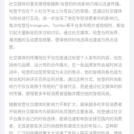
社交媒体的普及使得詹姆斯·哈登的时尚影响力得以迅速传播。
哈登不仅在个人社交平台上分享自己的穿搭，还通过社交媒体
与粉丝进行互动，进一步加深了他在年轻消费者中的影响力。
每次哈登在Instagram、Twitter等平台发布照片或视频时，都会
引起大量粉丝的关注和讨论。通过社交媒体，哈登与时尚界、
潮流圈的互动更加频繁，使得他的时尚选择迅速成为热点话
题。
社交媒体的传播效应不仅仅是通过哈登个人发布的内容，也包
括他与品牌、设计师的合作展示。在一些品牌发布会或时尚活
动中，哈登的出现常常成为关注的焦点，他的穿搭风格也成为
粉丝和时尚评论员热议的对象。通过这种方式，哈登的时尚影
响力不仅仅局限于传统的广告或代言，而是通过社交媒体的即
时传播，使得更多年轻消费者接触并模仿他的穿搭风格。
随着哈登社交媒体的影响力不断扩大，越来越多的年轻消费者
开始将社交媒体作为获取时尚灵感的主要来源。哈登通过社交
平台展示自己的时尚选择，能够迅速影响到全球范围内的消费
者，尤其是那些关注时尚趋势和潮流文化的年轻人。这种即
时、广泛的传播效果大大加速了年轻人购买决策的形成，使他