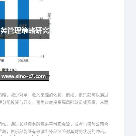
策略，减少对单一收入来源的依赖。例如，俱乐部可以通过
理分配投资与开支，避免过度投资高风险球员或赛事，从而
例如，通过长期债务融资来平滑现金流，或者与保险公司合
手段，俱乐部能够有效减少外部风险对其财务状况的冲击。