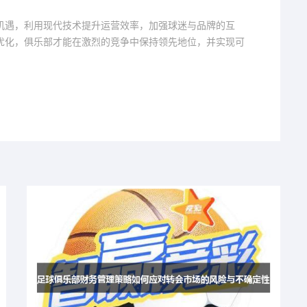
机遇，利用现代技术提升运营效率，加强球迷与品牌的互
优化，俱乐部才能在激烈的竞争中保持领先地位，并实现可