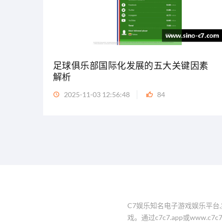
足球俱乐部国际化发展的五大关键因素
解析
2025-11-03 12:56:48
84
C7娱乐知名电子游戏娱乐平台
戏。通过c7c7.app或www.c7c