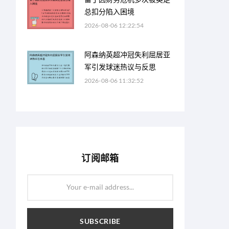
总扣分陷入困境
2026-08-06 12:22:54
阿森纳英超冲冠失利屈居亚
军引发球迷热议与反思
2026-08-06 11:32:52
订阅邮箱
Your e-mail address...
SUBSCRIBE