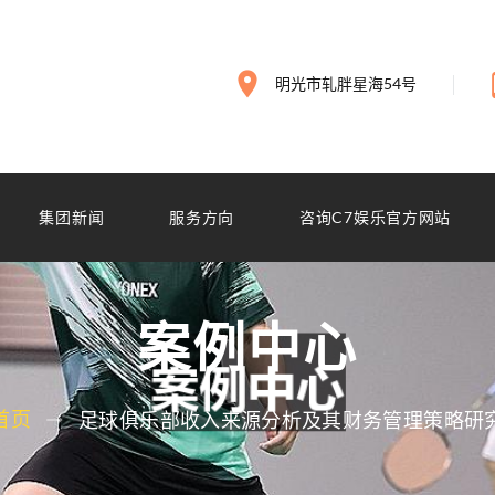
明光市轧胖星海54号
集团新闻
服务方向
咨询C7娱乐官方网站
案例中心
首页
足球俱乐部收入来源分析及其财务管理策略研