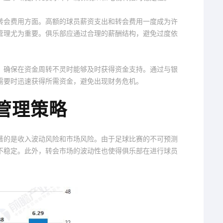
转会费用方面。高额的球员薪资支出和转会费用一度成为许
管理尤为重要。俱乐部应通过合理的薪酬结构，避免过度依
，确保在资金周转不灵时能够及时获得资金支持。通过与银
需要时迅速获得所需资金，避免出现财务危机。
管理策略
著的是收入波动风险和市场风险。由于足球比赛的不可预测
不稳定。此外，转会市场的波动性也使得俱乐部在进行球员