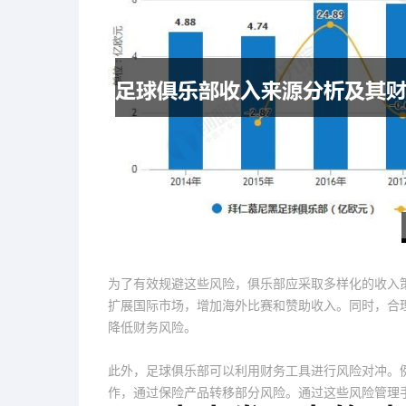
为了有效规避这些风险，俱乐部应采取多样化的收入
扩展国际市场，增加海外比赛和赞助收入。同时，合
降低财务风险。
此外，足球俱乐部可以利用财务工具进行风险对冲。
作，通过保险产品转移部分风险。通过这些风险管理