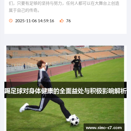
们，只要有足够的坚持与努力，任何人都可以在大舞台上创造
属于自己的传奇。
2025-11-06 14:59:16
76