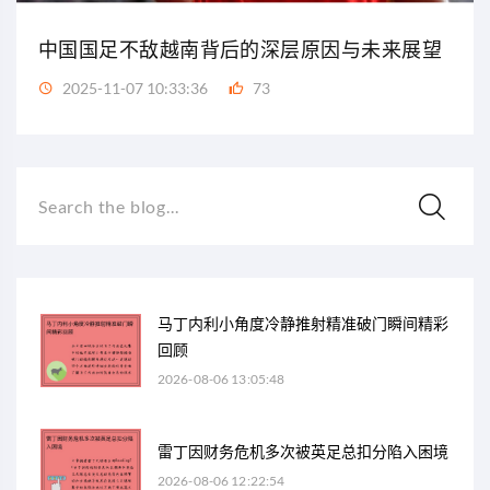
中国国足不敌越南背后的深层原因与未来展望
2025-11-07 10:33:36
73
Search the blog...
马丁内利小角度冷静推射精准破门瞬间精彩
回顾
2026-08-06 13:05:48
雷丁因财务危机多次被英足总扣分陷入困境
2026-08-06 12:22:54