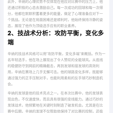
此外，辛纳的心理优势不仅体现在他应对比赛中的压力上，他
还通过积极的心态去激励自己。每一次成功的回球和每一次得
分，他都在默默积蓄着更多的能量，做足了心理准备应对下一
个挑战。无论是在局面困难还是顺利时，他始终保持冷静的姿
态，展现了他作为顶级选手应有的职业素养。
2、技战术分析：攻防平衡，变化多
端
辛纳的技战术风格可以用“攻防平衡，变化多端”来概括。作为一
名年轻选手，他在场上展现出了令人赞叹的全能球风。从底线
的稳健防守到网前的精确截击，再到发球和接发球的高效利
用，辛纳在赛场上几乎无懈可击。他的球路变化多样，既能够
通过强力的正手压制对手，也能利用柔和的反手球巧妙制造机
会。
辛纳的发球是他的技术亮点之一。在本次比赛中，他的发球表
现出色，不仅速度快，而且具有很强的变线能力。通过巧妙的
发球战术，他频繁地在关键时刻制造了破发机会。尤其是在比
赛中后期，辛纳的发球不仅帮助他保持了对比赛的控制，还极