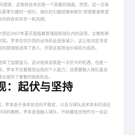
家马德里，这笔转会本应是一个双赢的局面。然而，这一交易
马夏季引援的一部分，球队的引援经理米歇尔·劳德鲁普希望
本的转会却并非一帆风顺。
西在2007年夏天面临着管理层和球队内的动荡，主教练穆
默契。罗本在切尔西的出场机会逐渐减少，这让他决定寻求
部的管理层选择了放人，尽管这笔转会价格较为高昂。
选择了加盟皇马，这对他来说既是一次巨大的机遇，也是一
部，罗本不仅要展现出色的个人能力，还需要融入球队复杂
成长提供了重要的锻炼机会。
现：起伏与坚持
期，罗本由于身体状态的不稳定，以及与球队战术体系的适应
时间的推移，罗本逐渐融入球队，开始展现出他作为一名边