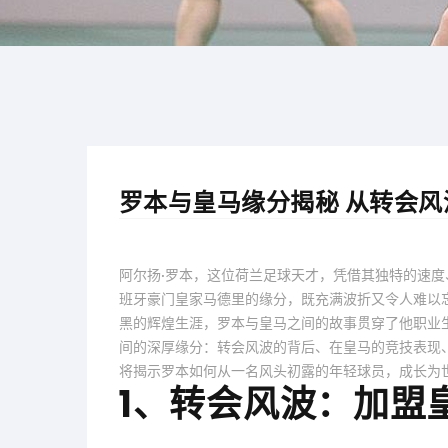
罗本与皇马缘分揭秘 从转会
阿尔扬·罗本，这位荷兰足球天才，凭借其独特的速
班牙豪门皇家马德里的缘分，既充满波折又令人难以忘
黑的辉煌生涯，罗本与皇马之间的故事贯穿了他职业
间的深厚缘分：转会风波的背后、在皇马的竞技表现
将揭示罗本如何从一名风头初露的年轻球员，成长为
1、转会风波：加盟