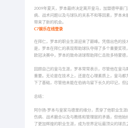
2009年夏天，罗本最终决定离开皇马，加盟德甲豪
病、战术问题以及与球队的关系不和等因素，罗本未
带来了新的机会。
C7娱乐在线登录
在拜仁，罗本的职业生涯迎来了巅峰。凭借出色的技
是，罗本在拜仁的表现帮助球队夺得了多个重要奖项，
欧冠决赛中，罗本的致命进球帮助拜仁击败多特蒙德
回顾自己的皇马生涯，罗本常常表示，尽管他在皇马
重要。无论是在技术上，还是在心理素质上，皇马都
下了基础，尽管他未能在伯纳乌留下长久的印记，但
总结：
阿尔扬·罗本与皇家马德里的缘分，贯穿了他职业生
伤病、战术磨合以及与教练和管理层的矛盾，但他始
了更加辉煌的职业生涯，成为世界足坛最顶尖的球员