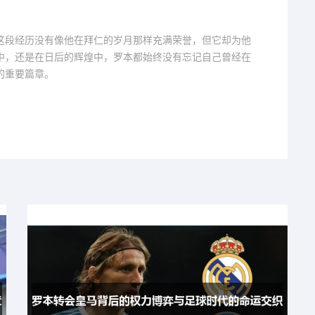
这段经历没有像他在拜仁的岁月那样充满荣誉，但它却为他
中，还是在日后的辉煌中，罗本都始终没有忘记自己曾经在
的重要篇章。