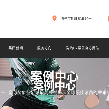
明光市轧胖星海54号
集团新闻
服务方向
咨询C7娱乐官方网站
案例中心
金球奖象征足球最高荣誉揭示全球最佳球员的荣耀