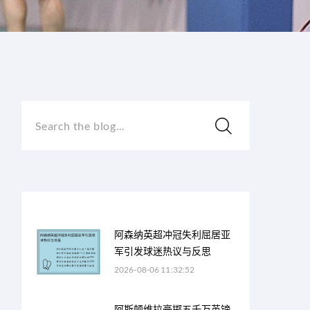
Search the blog...
阿森纳英超冲冠失利屈居亚
军引发球迷热议与反思
2026-08-06 11:32:52
阿斯顿维拉豪掷五千万英镑