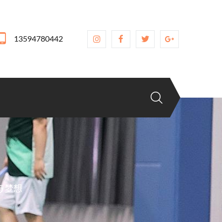
13594780442
与梦想