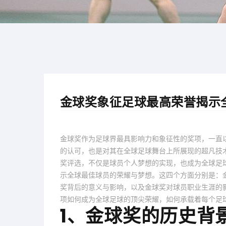
金球奖象征足球最高荣誉揭示
金球奖作为足球界最具影响力和象征性的奖项，一直
的认可，也是对其在全球足球舞台上所展现的超凡技
奖评选，不仅是球员个人梦想的实现，也成为全球足
示全球最佳球员的荣耀与梦想。这四个方面分别是：
奖背后的意义与影响，以及金球奖对球员职业生涯的
项如何成为全球足球的顶尖荣耀，如何承载着每个足
1、金球奖的历史背