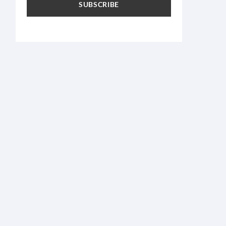
SUBSCRIBE