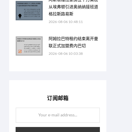
从埃弗顿引进奥纳纳接班道
格拉斯路易斯
2026-08-06 10:48:11
阿姆拉巴特租约结束离开曼
联正式加盟费内巴切
2026-08-06 10:03:38
订阅邮箱
Your e-mail address...