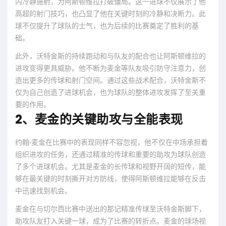
内冷静施射，为阿斯顿维拉打破僵局。这一进球不仅展示了他
高超的射门技巧，也凸显了他在关键时刻的冷静和决断力。此
球不仅提升了球队的士气，也为后续的比赛奠定了胜利的基
础。
此外，沃特金斯的持续跑动和与队友的配合也让阿斯顿维拉的
进攻变得更具威胁。他不断为麦金等队友吸引防守注意力，创
造出更多的传球和射门空间。通过这些战术配合，沃特金斯不
仅为自己创造了进球机会，也为球队的整体进攻发挥了至关重
要的作用。
2、麦金的关键助攻与全能表现
约翰·麦金在比赛中的表现同样不容忽视，他不仅在中场承担着
组织进攻的任务，还通过精准的传球和重要的助攻为球队创造
了多个进球机会。尤其是麦金的长传球和视野开阔的短传，能
够在最关键的时刻撕开对方防线，使得阿斯顿维拉能够在反击
中迅速找到机会。
麦金在与切尔西比赛中送出的那记精准传球至沃特金斯脚下，
助攻队友打入关键一球，成为了比赛的转折点。麦金的球场视