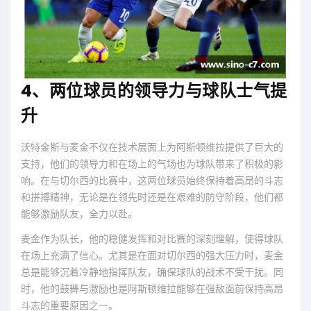
4、两位球员的领导力与球队士气提
升
沃特金斯与麦金不仅在技术层面上为阿斯顿维拉提供了巨大的
支持，他们的领导力和在场上的气场也为球队带来了积极的影
响。在与切尔西的比赛中，这两位球员始终保持着高昂的斗志
和拼搏精神，无论是在领先时还是在艰难的防守阶段，他们都
能够激励队友，全力以赴。
麦金作为队长，他的稳健发挥和对比赛的深刻理解，使得球队
在场上充满了信心。尤其是在面对切尔西的强大压力时，麦金
总是能够沉着冷静地指挥队友，确保球队的战术不受干扰。同
时，他的鼓舞与激励也是阿斯顿维拉能够在强敌面前保持高昂
斗志的重要原因之一。