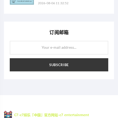
2026-08-06 11:32:52
订阅邮箱
Your e-mail address...
SUBSCRIBE