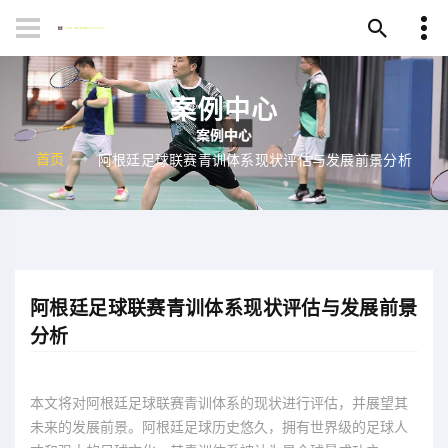
案例中心
首页
阿根廷足球联赛青训体系现状评估与发展前景分析
阿根廷足球联赛青训体系现状评估与发展前景
分析
本文将对阿根廷足球联赛青训体系的现状进行评估，并展望其
未来的发展前景。阿根廷足球历史悠久，拥有世界级的足球人