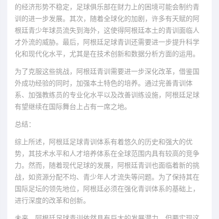
的经济形势不稳定，足球俱乐部在财力上的困境可能会制约青
训的进一步发展。其次，随着全球化的加剧，许多有天赋的阿
根廷青少年球员流失到海外，这使得阿根廷本土的青训面临人
才外流的威胁。最后，阿根廷足球青训还需要进一步提升科学
化和现代化水平，尤其是在技术创新和数据分析方面的运用。
为了克服这些挑战，阿根廷青训需要进一步深化改革，借鉴国
外成功经验的同时，加强本土特色的培养。通过完善青训体
系、加强教练员的专业化水平以及改善训练设施，阿根廷足球
有望继续在国际舞台上占有一席之地。
总结：
综上所述，阿根廷足球青训体系有着悠久的历史和强大的优
势，其技术水平和人才培养体系在全球范围内具有较高的竞争
力。然而，随着现代足球的发展，阿根廷青训也面临着新的挑
战，如资源分配不均、青少年人才流失等问题。为了保持其在
国际足坛的领先地位，阿根廷必须在强化青训体系的基础上，
进行深度的改革和创新。
未来，阿根廷足球青训依然具有巨大的发展潜力，但要实现这