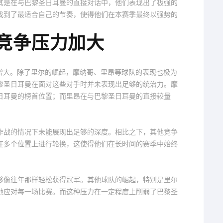
其是在与巴黎圣日耳曼的直接对话中，他们表现出了极强的
找到了最适合自己的节奏，使得他们在本赛季最终以强势的
竞争压力加大
显著增大。除了里尔的崛起，摩纳哥、里昂等球队的表现也极为
黎圣日耳曼在面对这些对手时并未表现出足够的统治力。摩
日耳曼的榜首位置；而里昂在与巴黎圣日耳曼的直接较量
作战的情况下未能展现出足够的深度。相比之下，其他竞争
在多个位置上进行轮换，这使得他们在长时间的赛季中始终
够像往年那样轻松获得冠军。其他球队的崛起，特别是里尔
地应对每一场比赛。而这种压力在一定程度上削弱了巴黎圣