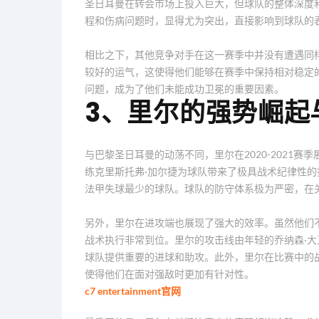
圣日耳曼在转会市场上投入巨大，但球队的整体深度
程和伤病问题时，显得尤为突出，直接影响到球队的
相比之下，其他竞争对手在这一赛季中并没有遭遇同
较好的运气，这使得他们能够在赛季中保持相对稳定
问题，成为了他们未能成功卫冕的重要因素。
3、里尔的强势崛起
与巴黎圣日耳曼的动荡不同，里尔在2020-2021
练克里斯托弗·加尔捷为球队带来了极具战术纪律性的
法甲失球最少的球队。球队的防守体系极为严密，在
另外，里尔在进攻端也展现了强大的效率。虽然他们
战术执行非常到位。里尔的攻击线由年轻的乔纳森·大
球队提供重要的进球和助攻。此外，里尔在比赛中的
使得他们在面对强敌时更加有针对性。
c7 entertainment官网