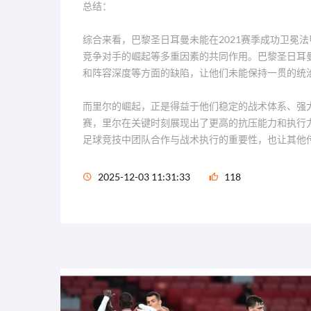
总结：
综合来看，巴黎圣日耳曼未能在2021赛季成功卫冕
竞争对手的崛起等多重因素的共同作用。巴黎圣日耳
和阵容深度等方面的缺陷，让他们未能保持一贯的统
而里尔的崛起，正是得益于他们稳定的战术体系、强
赛，里尔在关键时刻展现出了更高的抗压能力和执行力
足球竞技中团队合作与战术执行的重要性，也让其他
2025-12-03 11:31:33
118