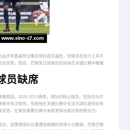
的战术布置虽然注重控球和高压逼抢，但球员在执行上并不
失去优势。而且，巴黎圣日耳曼的后防线在关键比赛中屡屡
球员缺席
原因。2020-2021赛季，球队的核心球员，包括内马尔
赛季中多次受伤，导致他在关键比赛中无法为球队提供应有
佳状态，在某些重要比赛中未能发挥出其应有的统治力。
而出，这使得球队在遭遇伤病潮时显得十分脆弱。尽管巴黎