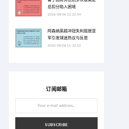
总扣分陷入困境
2026-08-06 12:22:54
阿森纳英超冲冠失利屈居亚
军引发球迷热议与反思
2026-08-06 11:32:52
订阅邮箱
Your e-mail address...
SUBSCRIBE