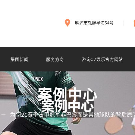
明光市轧胖星海54号
集团新闻
服务方向
咨询C7娱乐官方网站
案例中心
为何21赛季法甲冠军非巴黎而是其他球队的背后原