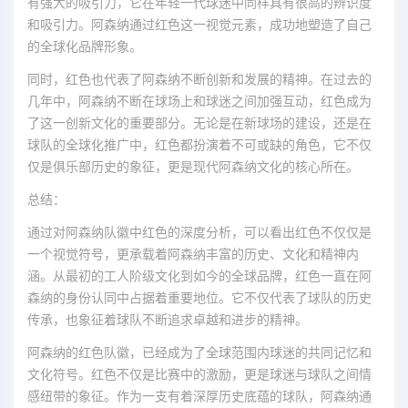
有强大的吸引力，它在年轻一代球迷中同样具有很高的辨识度
和吸引力。阿森纳通过红色这一视觉元素，成功地塑造了自己
的全球化品牌形象。
同时，红色也代表了阿森纳不断创新和发展的精神。在过去的
几年中，阿森纳不断在球场上和球迷之间加强互动，红色成为
了这一创新文化的重要部分。无论是在新球场的建设，还是在
球队的全球化推广中，红色都扮演着不可或缺的角色，它不仅
仅是俱乐部历史的象征，更是现代阿森纳文化的核心所在。
总结：
通过对阿森纳队徽中红色的深度分析，可以看出红色不仅仅是
一个视觉符号，更承载着阿森纳丰富的历史、文化和精神内
涵。从最初的工人阶级文化到如今的全球品牌，红色一直在阿
森纳的身份认同中占据着重要地位。它不仅代表了球队的历史
传承，也象征着球队不断追求卓越和进步的精神。
阿森纳的红色队徽，已经成为了全球范围内球迷的共同记忆和
文化符号。红色不仅是比赛中的激励，更是球迷与球队之间情
感纽带的象征。作为一支有着深厚历史底蕴的球队，阿森纳通