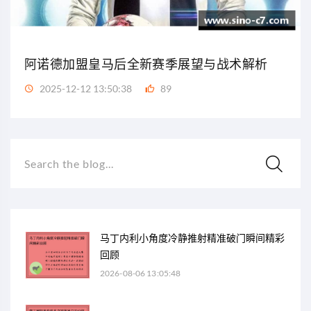
阿诺德加盟皇马后全新赛季展望与战术解析
2025-12-12 13:50:38
89
Search the blog...
马丁内利小角度冷静推射精准破门瞬间精彩
回顾
2026-08-06 13:05:48