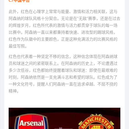
C7中国平台
此外，红色在心理学上常常与能量、激情和活力相关联，这与
阿森纳的球队风格十分契合。无论是在“无敌”赛季，还是在过去
的辉煌岁月，红色所代表的激情与活力都贯穿于球队的每一场
比赛中。阿森纳一直以来都秉持着快速、进攻型的踢球风格，
红色作为队徽中的主要颜色，正是这种充满活力的比赛风格的
最佳写照。
红色也代表着一种坚定不移的信念，这种信念体现在阿森纳球
员和球迷之间的紧密联系上。在阿森纳的历史上，不论遭遇过
多少次低谷，红色都始终提醒着球队和球迷：即使在最艰难的
时刻，阿森纳依然是一支充满斗志和希望的球队。红色成为了
一种文化符号，提醒人们阿森纳一直在追求卓越、不屈不挠的
精神。