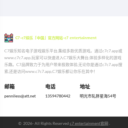
C7娱乐知名电子游戏娱乐平台,集结多款优质游戏。通过c7c7.app或
www.c7c7.app,玩家可以快速进入C7娱乐大舞台,体验多样化的游戏
乐趣。C7品牌致力于为用户带来极致体验,无论你是通过c7c7.app搜
索,还是访问www.c7c7.app,C7娱乐都让你乐在其中！
邮箱
电话
地址
penniless@att.net
13594780442
明光市轧胖星海54号
©
2026
- All Rights Reserved
c7 entertainment官网
.