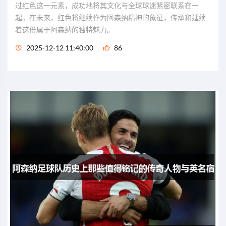
过红色这一元素，成功地将其文化与全球球迷紧密联系在一
起。在未来，红色将继续作为阿森纳精神的象征，传承和延续
着这份属于阿森纳的独特魅力。
2025-12-12 11:40:00
86