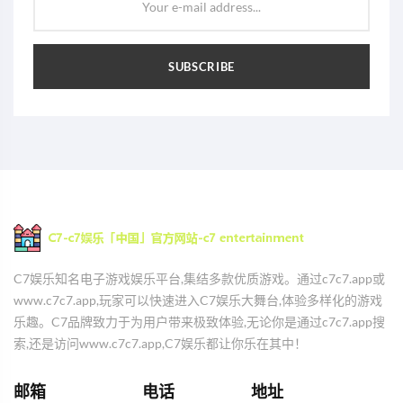
Your e-mail address...
SUBSCRIBE
C7娱乐知名电子游戏娱乐平台,集结多款优质游戏。通过c7c7.app或
www.c7c7.app,玩家可以快速进入C7娱乐大舞台,体验多样化的游戏
乐趣。C7品牌致力于为用户带来极致体验,无论你是通过c7c7.app搜
索,还是访问www.c7c7.app,C7娱乐都让你乐在其中！
邮箱
电话
地址