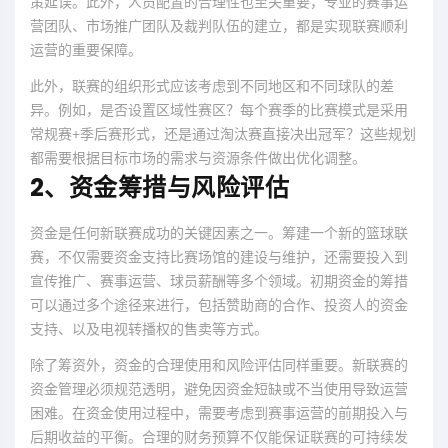
策延误。此外，人员配置的合理性也至关重要，专业的赛事运
营团队、市场推广团队及裁判队伍的建立，都是实现联赛顺利
运营的重要保障。
此外，联赛的组织形式应该考虑到不同地区和不同球队的差
异。例如，是否设置区域性赛区？每个赛季的比赛模式是采用
常规赛+季后赛形式，还是通过淘汰赛直接决出冠军？这些规划
都需要根据目标市场的需求与资源条件做出优化调整。
2、资金筹措与风险评估
资金是任何新联赛成功的关键因素之一。筹建一个新的篮球联
赛，不仅需要资金支持比赛场馆的建设与维护，还需要投入到
宣传推广、赛事运营、球员薪酬等多个领域。初期资金的筹措
可以通过多个途径来进行，包括赞助商的合作、投资人的资金
支持、以及电视转播权的售卖等方式。
除了筹资外，资金的合理使用和风险评估同样重要。新联赛的
资金管理必须规范透明，避免因资金短缺或不当使用导致运营
困难。在资金使用过程中，需要考虑到赛事运营的前期投入与
后期收益的平衡。合理的财务预算不仅能保证联赛的可持续发