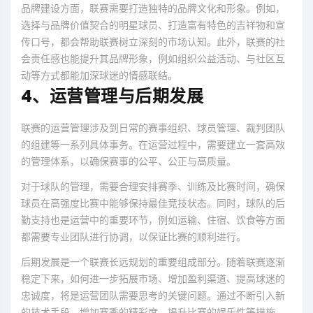
品牌建设方面，联赛需要打造独特的品牌文化和形象。例如，
选择与品牌价值契合的明星球员、打造富有特色的吉祥物和宣
传口号，都会帮助联赛树立深刻的市场认知。此外，联赛的社
会责任感也能提升其品牌形象，例如组织公益活动、与社区互
动等方式都能加深球迷的情感联结。
4、运营管理与后期发展
联赛的运营管理涉及到日常的赛事组织、球员管理、裁判团队
的组建等一系列具体事务。在运营过程中，需要建立一套高效
的管理体系，以确保赛事的公平、公正与高质量。
对于球队的管理，需要合理安排赛季、训练及比赛时间，确保
球员在高强度比赛中能够保持最佳竞技状态。同时，球队的后
勤支持也是运营中的重要环节，例如运输、住宿、饮食等方面
都需要专业团队进行协调，以保证比赛的顺利进行。
后期发展是一个联赛长远规划的重要组成部分。随着联赛逐渐
稳定下来，如何进一步拓展市场、增加盈利渠道、提高球迷的
忠诚度，将是运营团队需要思考的关键问题。通过不断引入新
的技术手段、增加赛季的精彩度、提升比赛的娱乐性等措施，