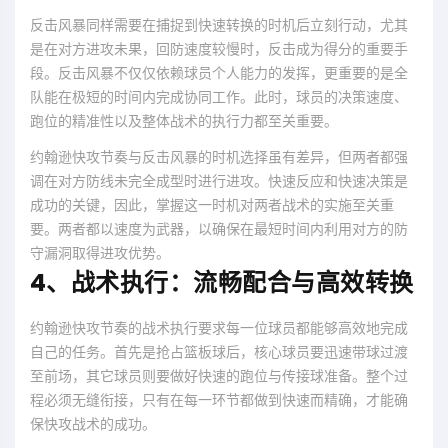
反击风暴同样需要在捕捉到快速转换的时机后立刻行动，尤其
是在对方进攻未果，回防速度较慢时，反击成为得分的重要手
段。反击风暴不仅仅依赖球员个人能力的发挥，更重要的是全
队能在极短的时间内完成协同工作。此时，球员的决策速度、
跑位的精准性以及整体战术的执行力都至关重要。
约翰逊快攻节奏与反击风暴的时机选择虽有差异，但两者都强
调在对方防线未完全成型时进行进攻。快速反应和快速决策是
成功的关键，因此，掌握这一时机对两者战术的实施至关重
要。两者都以速度为武器，以确保在最短时间内利用对方的防
守漏洞取得进攻优势。
4、战术执行：流畅配合与高效转换
约翰逊快攻节奏的战术执行要求每一位球员都能够高效地完成
自己的任务。首先是抢占篮板球后，核心球员要迅速带球过渡
至前场，其它球员则要做好快速的跑位与传接球准备。整个过
程必须无缝衔接，只有在每一环节都做到快速而精确，才能确
保快攻战术的成功。