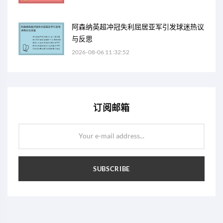
阿森纳英超冲冠失利屈居亚军引发球迷热议
与反思
2026-08-06 11:32:52
订阅邮箱
Your e-mail address...
SUBSCRIBE