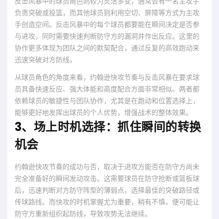
反击风暴中的球员角色则较为灵活多变，通常会有一名主攻手
负责突破或投篮，而其他球员则利用空切、屏障等方式为主攻
手创造空间。反击风暴中的每个球员都要能在瞬间决定是否参
与进攻，同时需要快速判断防守方的漏洞并作出反应。这里的
协作更多体现为团队之间的默契配合，通过反复的高效跑动来
迅速突破对方防线。
从球员角色的角度来看，约翰逊快攻节奏与反击风暴在要求球
员具备快速反应、强大体能和高度配合方面非常相似。两者都
依赖球员的敏捷性与团队协作，尤其是在跑动和位置选择上，
能够更好地发挥出球员的个人优势，增强战术的整体效果。
3、场上时机选择：抓住瞬间的转换
机会
约翰逊快攻节奏的成功与否，取决于进攻方能否在防守方尚未
完全准备好的瞬间发动攻击。这需要球员在防守抢断或篮板球
后，迅速判断对方防守阵型的薄弱点，选择最佳的突破路径或
传球路线。而快攻的时机掌握尤为重要，稍有不慎，便可能让
防守方重新组织起防线，导致攻势无法继续。