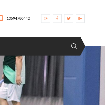
13594780442
历程