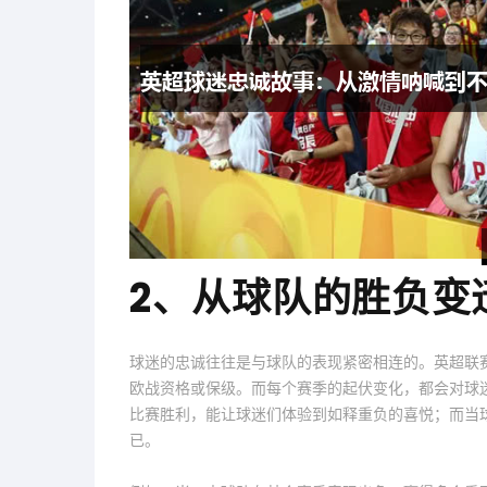
2、从球队的胜负变
球迷的忠诚往往是与球队的表现紧密相连的。英超联
欧战资格或保级。而每个赛季的起伏变化，都会对球
比赛胜利，能让球迷们体验到如释重负的喜悦；而当
已。