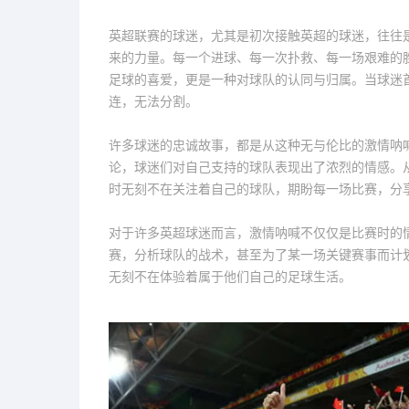
英超联赛的球迷，尤其是初次接触英超的球迷，往往
来的力量。每一个进球、每一次扑救、每一场艰难的
足球的喜爱，更是一种对球队的认同与归属。当球迷
连，无法分割。
许多球迷的忠诚故事，都是从这种无与伦比的激情呐
论，球迷们对自己支持的球队表现出了浓烈的情感。从
时无刻不在关注着自己的球队，期盼每一场比赛，分
对于许多英超球迷而言，激情呐喊不仅仅是比赛时的
赛，分析球队的战术，甚至为了某一场关键赛事而计
无刻不在体验着属于他们自己的足球生活。