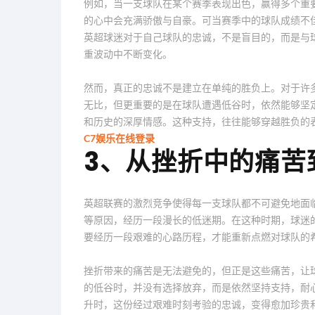
例如，当一支球队在某个赛季表现出色，赢得多个重
的心中会充满骄傲与自豪。可当赛季中的球队成绩不
英超球迷对于自己球队的忠诚，不是盲目的，而是与
重波动中不断变化。
然而，真正的忠诚不是建立在单纯的胜负上。对于许
无比，但更重要的是在球队遭遇低谷时，依然能够坚
和历史的深厚情感。这种支持，往往能够穿越胜负的
C7娱乐在线登录
3、从挫折中的痛苦
英超联赛的激烈竞争使得每一支球队都不可避免地面
等原因，经历一段漫长的低迷期。在这种时期，球迷
要经历一段艰难的心路历程，才能重新点燃对球队的
挫折带来的痛苦是无法避免的，但正是这些痛苦，让
的低谷时，并没有选择放弃，而是依然坚持支持，耐
升时，这份经过艰难时刻考验的忠诚，变得愈加珍贵