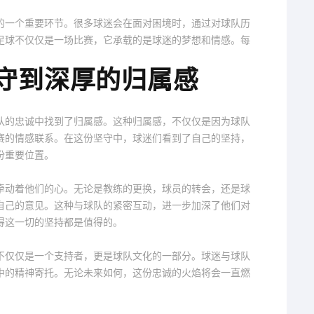
的一个重要环节。很多球迷会在面对困境时，通过对球队历
足球不仅仅是一场比赛，它承载的是球迷的梦想和情感。每
守到深厚的归属感
队的忠诚中找到了归属感。这种归属感，不仅仅是因为球队
赛的情感联系。在这份坚守中，球迷们看到了自己的坚持，
份重要位置。
牵动着他们的心。无论是教练的更换，球员的转会，还是球
自己的意见。这种与球队的紧密互动，进一步加深了他们对
得这一切的坚持都是值得的。
不仅仅是一个支持者，更是球队文化的一部分。球迷与球队
中的精神寄托。无论未来如何，这份忠诚的火焰将会一直燃