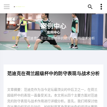
案例中心
首页
范迪克在荷兰超级杯中的防守表现与战术分析
范迪克在荷兰超级杯中的防守表现与战术分析
文章摘要：范迪克作为当今足坛最顶尖的中后卫之一，在荷兰
超级杯中的表现一直备受关注。本文将从四个主要方面对范迪
克的防守表现与战术作用进行详细分析。首先，我们将探讨他
在比赛中的定位与站位，如何利用其身高和出色的阅读比赛能