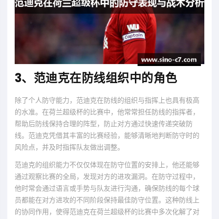
3、范迪克在防线组织中的角色
除了个人防守能力，范迪克在防线的组织与指挥上也具有极高
的水准。在荷兰超级杯的比赛中，他常常担任防线的指挥者，
帮助后防线保持合理的阵型，防止对方通过快速传递突破防
线。范迪克凭借其丰富的比赛经验，能够清晰地判断防守时的
风险点，并及时指挥队友做出调整。
范迪克的组织能力不仅仅体现在防守位置的安排上，他还能够
通过观察比赛的全局，发现对方的进攻漏洞。在防守过程中，
他时常会通过语言或手势与队友进行沟通，确保防线的每个球
员都能在对方进攻的不同阶段保持最佳防守位置。这种防线上
的协同作用，使得范迪克在荷兰超级杯的比赛中多次化解了对