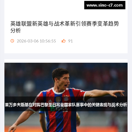
英雄联盟新英雄与战术革新引领赛季变革趋势
分析
2026-03-06 10:56:55
91