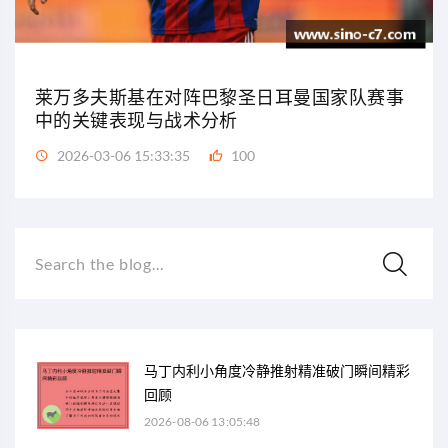
莱万多夫斯基在对阵巴黎圣日耳曼国家队赛事
中的关键表现与战术分析
2026-03-06 15:33:35
100
Search the blog...
马丁内利小角度冷静推射精准破门瞬间精彩
回顾
2026-08-06 13:05:48