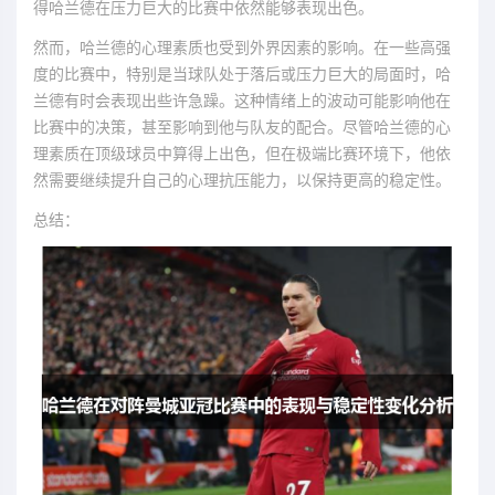
得哈兰德在压力巨大的比赛中依然能够表现出色。
然而，哈兰德的心理素质也受到外界因素的影响。在一些高强
度的比赛中，特别是当球队处于落后或压力巨大的局面时，哈
兰德有时会表现出些许急躁。这种情绪上的波动可能影响他在
比赛中的决策，甚至影响到他与队友的配合。尽管哈兰德的心
理素质在顶级球员中算得上出色，但在极端比赛环境下，他依
然需要继续提升自己的心理抗压能力，以保持更高的稳定性。
总结：