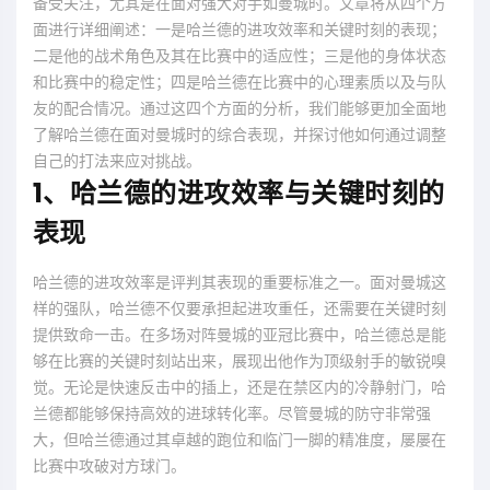
备受关注，尤其是在面对强大对手如曼城时。文章将从四个方
面进行详细阐述：一是哈兰德的进攻效率和关键时刻的表现；
二是他的战术角色及其在比赛中的适应性；三是他的身体状态
和比赛中的稳定性；四是哈兰德在比赛中的心理素质以及与队
友的配合情况。通过这四个方面的分析，我们能够更加全面地
了解哈兰德在面对曼城时的综合表现，并探讨他如何通过调整
自己的打法来应对挑战。
1、哈兰德的进攻效率与关键时刻的
表现
哈兰德的进攻效率是评判其表现的重要标准之一。面对曼城这
样的强队，哈兰德不仅要承担起进攻重任，还需要在关键时刻
提供致命一击。在多场对阵曼城的亚冠比赛中，哈兰德总是能
够在比赛的关键时刻站出来，展现出他作为顶级射手的敏锐嗅
觉。无论是快速反击中的插上，还是在禁区内的冷静射门，哈
兰德都能够保持高效的进球转化率。尽管曼城的防守非常强
大，但哈兰德通过其卓越的跑位和临门一脚的精准度，屡屡在
比赛中攻破对方球门。