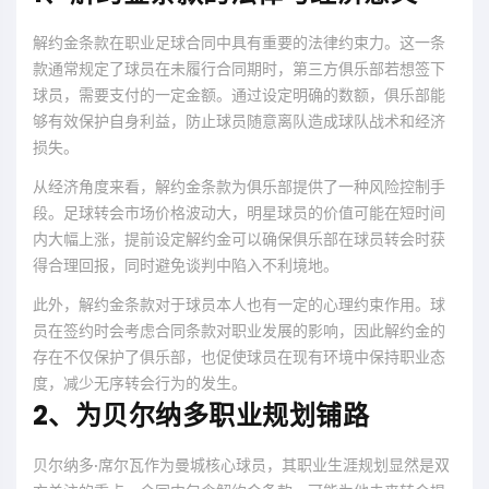
解约金条款在职业足球合同中具有重要的法律约束力。这一条
款通常规定了球员在未履行合同期时，第三方俱乐部若想签下
球员，需要支付的一定金额。通过设定明确的数额，俱乐部能
够有效保护自身利益，防止球员随意离队造成球队战术和经济
损失。
从经济角度来看，解约金条款为俱乐部提供了一种风险控制手
段。足球转会市场价格波动大，明星球员的价值可能在短时间
内大幅上涨，提前设定解约金可以确保俱乐部在球员转会时获
得合理回报，同时避免谈判中陷入不利境地。
此外，解约金条款对于球员本人也有一定的心理约束作用。球
员在签约时会考虑合同条款对职业发展的影响，因此解约金的
存在不仅保护了俱乐部，也促使球员在现有环境中保持职业态
度，减少无序转会行为的发生。
2、为贝尔纳多职业规划铺路
贝尔纳多·席尔瓦作为曼城核心球员，其职业生涯规划显然是双