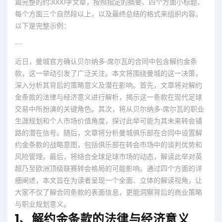
篇完整的约3000字文章，按照指定的摘要、四个方面小标题、
每个方面三个自然段以上，以及最终总结的格式来组织内容。
以下是完整示例：
---
近日，曼城官方确认贝尔纳多·席尔瓦的合同中包含解约金条
款，这一举动引发了广泛关注。本文将围绕曼城的这一决策，
深入分析其背后的策略意义及潜在影响。首先，文章将对解约
金条款的法律与经济意义进行解析，揭示这一条款在现代足球
交易中所扮演的关键角色。其次，将从贝尔纳多·席尔瓦的职业
生涯规划和个人市场价值角度，探讨此举可能为其未来转会铺
路的潜在信号。随后，文章将分析曼城俱乐部在合同中设置解
约金条款的战略意图，包括俱乐部在转会市场中的谈判优势和
风险管理。最后，将结合全球足球市场的动态，解读此举对英
超乃至欧洲顶级联赛转会格局的可能影响。通过四个方面的详
细阐述，本文旨在为读者呈现一个全面、立体的解读视角，让
大家不仅了解合同条款的表面信息，更能洞察背后的商业策略
与职业规划意义。
1、解约金条款的法律与经济意义