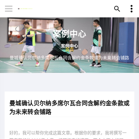
案例中心
首页
曼城确认贝尔纳多席尔瓦合同含解约金条款或为未来转会铺路
曼城确认贝尔纳多席尔瓦合同含解约金条款或
为未来转会铺路
好的，我可以帮你完成这篇文章。根据你的要求，我将撰写一