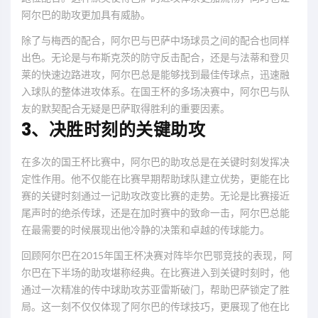
阿尔巴的助攻更加具有威胁。
除了与梅西的配合，阿尔巴与巴萨中场球员之间的配合也同样
出色。无论是与布斯克茨的防守反击配合，还是与法蒂和登贝
莱的快速边路进攻，阿尔巴总是能够找到最佳传球点，迅速融
入球队的整体进攻体系。在国王杯的多场决赛中，阿尔巴与队
友的默契配合无疑是巴萨取得胜利的重要因素。
3、决胜时刻的关键助攻
在多次的国王杯比赛中，阿尔巴的助攻总是在关键时刻发挥决
定性作用。他不仅能在比赛早期帮助球队建立优势，更能在比
赛的关键时刻通过一记助攻改变比赛的走势。无论是比赛接近
尾声时的绝杀传球，还是在加时赛中的致命一击，阿尔巴总能
在最需要的时候展现出他冷静的决策和卓越的传球能力。
回顾阿尔巴在2015年国王杯决赛对阵毕尔巴鄂竞技的表现，阿
尔巴在下半场的助攻堪称经典。在比赛进入到关键时刻时，他
通过一次精准的传中球助攻苏亚雷斯破门，帮助巴萨锁定了胜
局。这一刻不仅仅体现了阿尔巴的传球技巧，更展现了他在比