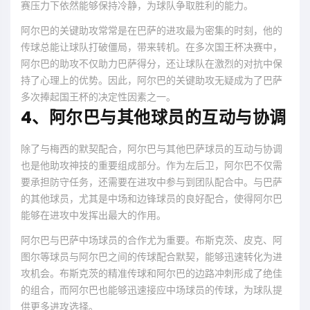
赛压力下依然能够保持冷静，为球队争取胜利的能力。
阿尔巴的关键助攻常常是在巴萨的进攻最为密集的时刻，他的
传球总能让球队打破僵局，带来转机。在多次国王杯决赛中，
阿尔巴的助攻不仅助力巴萨得分，还让球队在激烈的对抗中保
持了心理上的优势。因此，阿尔巴的关键助攻无疑成为了巴萨
多次捧起国王杯的决定性因素之一。
4、阿尔巴与其他球员的互动与协调
除了与梅西的默契配合，阿尔巴与其他巴萨球员的互动与协调
也是他助攻神技的重要组成部分。作为左后卫，阿尔巴不仅需
要承担防守任务，还需要在进攻中参与到团队配合中。与巴萨
的其他球员，尤其是中场和边锋球员的良好配合，使得阿尔巴
能够在进攻中发挥出最大的作用。
阿尔巴与巴萨中场球员的合作尤为重要。布斯克茨、皮克、阿
图尔等球员与阿尔巴之间的传球配合默契，能够迅速转化为进
攻机会。布斯克茨的精准传球和阿尔巴的边路冲刺形成了绝佳
的组合，而阿尔巴也能够迅速接应中场球员的传球，为球队提
供更多进攻选择。