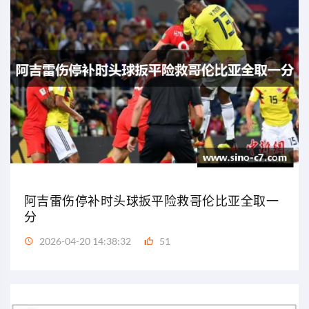
阿吉雷伤停补时头球扳平险救哥伦比亚全取一
分
2026-04-20 14:38:32
51