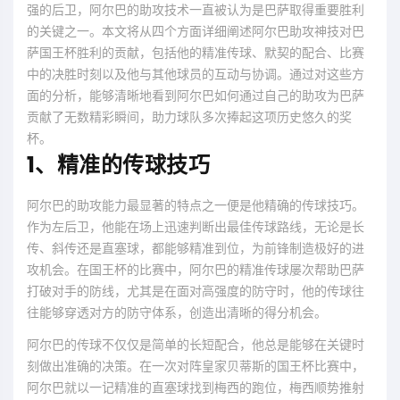
强的后卫，阿尔巴的助攻技术一直被认为是巴萨取得重要胜利
的关键之一。本文将从四个方面详细阐述阿尔巴助攻神技对巴
萨国王杯胜利的贡献，包括他的精准传球、默契的配合、比赛
中的决胜时刻以及他与其他球员的互动与协调。通过对这些方
面的分析，能够清晰地看到阿尔巴如何通过自己的助攻为巴萨
贡献了无数精彩瞬间，助力球队多次捧起这项历史悠久的奖
杯。
1、精准的传球技巧
阿尔巴的助攻能力最显著的特点之一便是他精确的传球技巧。
作为左后卫，他能在场上迅速判断出最佳传球路线，无论是长
传、斜传还是直塞球，都能够精准到位，为前锋制造极好的进
攻机会。在国王杯的比赛中，阿尔巴的精准传球屡次帮助巴萨
打破对手的防线，尤其是在面对高强度的防守时，他的传球往
往能够穿透对方的防守体系，创造出清晰的得分机会。
阿尔巴的传球不仅仅是简单的长短配合，他总是能够在关键时
刻做出准确的决策。在一次对阵皇家贝蒂斯的国王杯比赛中，
阿尔巴就以一记精准的直塞球找到梅西的跑位，梅西顺势推射