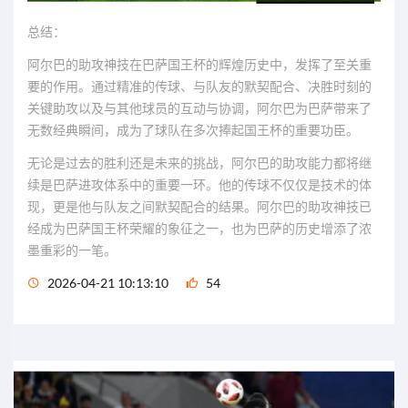
总结：
阿尔巴的助攻神技在巴萨国王杯的辉煌历史中，发挥了至关重
要的作用。通过精准的传球、与队友的默契配合、决胜时刻的
关键助攻以及与其他球员的互动与协调，阿尔巴为巴萨带来了
无数经典瞬间，成为了球队在多次捧起国王杯的重要功臣。
无论是过去的胜利还是未来的挑战，阿尔巴的助攻能力都将继
续是巴萨进攻体系中的重要一环。他的传球不仅仅是技术的体
现，更是他与队友之间默契配合的结果。阿尔巴的助攻神技已
经成为巴萨国王杯荣耀的象征之一，也为巴萨的历史增添了浓
墨重彩的一笔。
2026-04-21 10:13:10
54