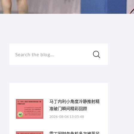
Search the blog...
马丁内利小角度冷静推射精
准破门瞬间精彩回顾
2026-08-06 13:05:48
雷丁因财务危机多次被英足