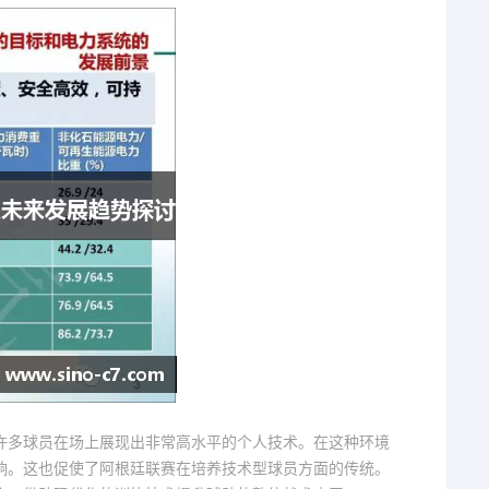
许多球员在场上展现出非常高水平的个人技术。在这种环境
响。这也促使了阿根廷联赛在培养技术型球员方面的传统。