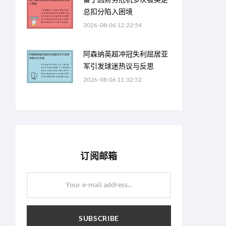
总扣分陷入困境
2026-08-06 12:22:54
阿森纳英超冲冠失利屈居亚
军引发球迷热议与反思
2026-08-06 11:32:52
订阅邮箱
Your e-mail address...
SUBSCRIBE