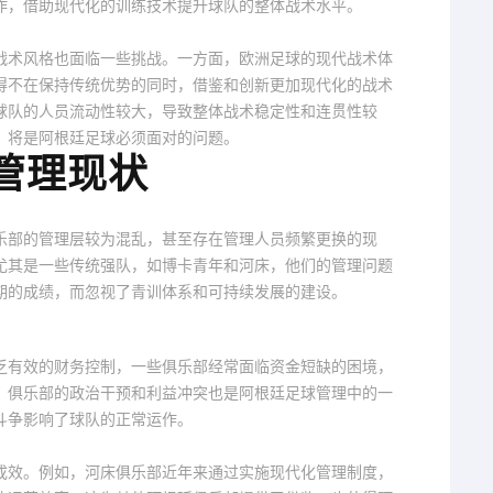
作，借助现代化的训练技术提升球队的整体战术水平。
战术风格也面临一些挑战。一方面，欧洲足球的现代战术体
得不在保持传统优势的同时，借鉴和创新更加现代化的战术
球队的人员流动性较大，导致整体战术稳定性和连贯性较
，将是阿根廷足球必须面对的问题。
管理现状
乐部的管理层较为混乱，甚至存在管理人员频繁更换的现
尤其是一些传统强队，如博卡青年和河床，他们的管理问题
期的成绩，而忽视了青训体系和可持续发展的建设。
乏有效的财务控制，一些俱乐部经常面临资金短缺的困境，
，俱乐部的政治干预和利益冲突也是阿根廷足球管理中的一
斗争影响了球队的正常运作。
成效。例如，河床俱乐部近年来通过实施现代化管理制度，