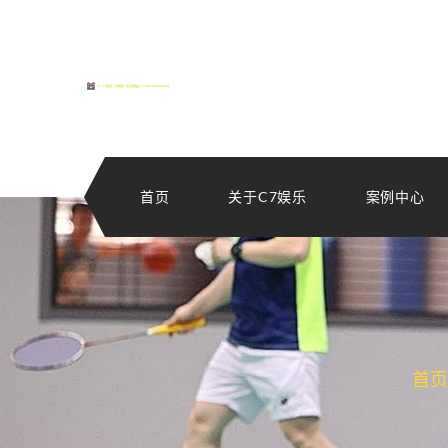
首页
关于C7娱乐
案例中心
首