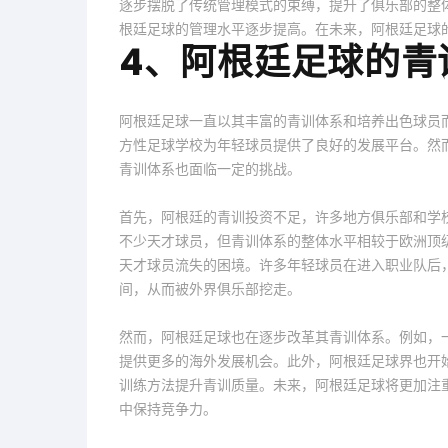
逐步摆脱了传统管理模式的束缚，提升了俱乐部的整
根廷足球的管理水平逐步提高。在未来，阿根廷足球
4、阿根廷足球的青
阿根廷足球一直以其丰富的青训体系和培养出色球员
方性足球学校为年轻球员提供了良好的发展平台。然
青训体系也面临一定的挑战。
首先，阿根廷的青训投资不足，许多地方俱乐部和学
不少天才球员，但青训体系的整体水平相较于欧洲顶
天才球员流失的困境。许多年轻球员在进入职业队后
间，从而被外界俱乐部挖走。
然而，阿根廷足球也在逐步改革其青训体系。例如，
提供更多的海外发展机会。此外，阿根廷足球界也开
训练方法提升青训质量。未来，阿根廷足球将更加注
中保持竞争力。